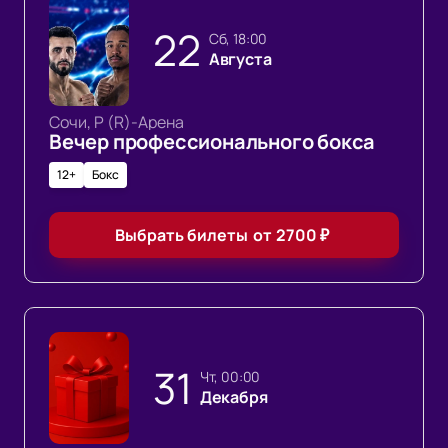
22
сб, 18:00
Августа
Сочи, Р (R)-Арена
Вечер профессионального бокса
12+
Бокс
Выбрать билеты
от
2700
₽
31
чт, 00:00
Декабря