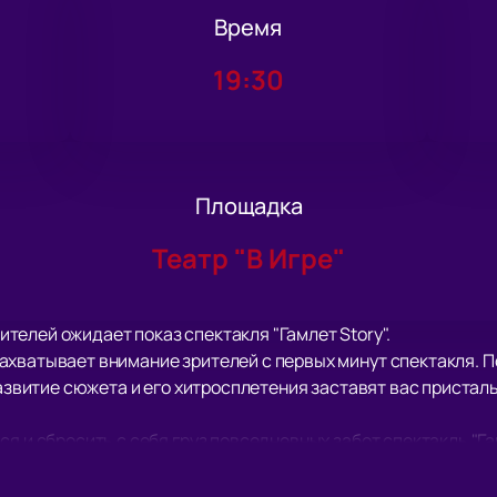
Время
19:30
Площадка
Театр "В Игре"
зрителей ожидает показ спектакля "Гамлет Story".
хватывает внимание зрителей с первых минут спектакля. П
Развитие сюжета и его хитросплетения заставят вас присталь
я и сбросить с себя груз повседневных забот спектакль "Га
ет, огромное удовольствие от актерской игры, декораций, 