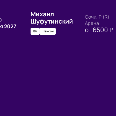
Михаил
Сочи, Р (R)-
Шуфутинский
00
Арена
я 2027
от
6500
₽
18+
Шансон