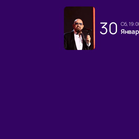
30
сб, 19:
Январ