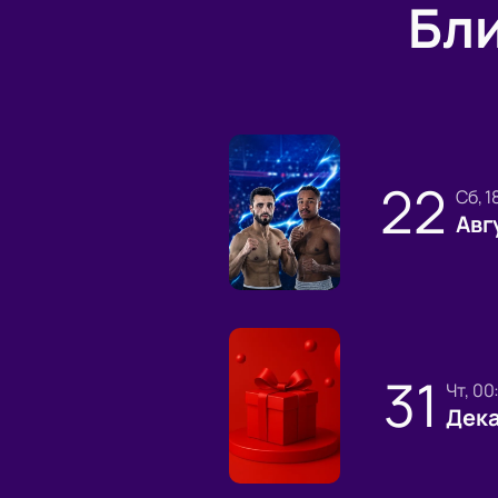
Бл
22
сб, 
Авг
31
чт, 0
Дек