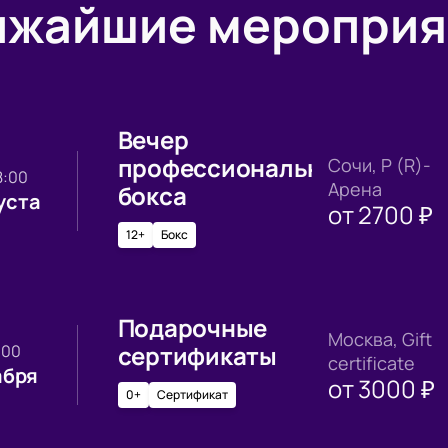
ижайшие мероприя
Вечер
профессионального
Сочи, Р (R)-
18:00
Арена
бокса
уста
от
2700
₽
12+
Бокс
Подарочные
Москва, Gift
сертификаты
0:00
certificate
абря
от
3000
₽
0+
Сертификат