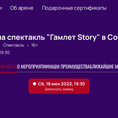
и
Об арене
Подарочные сертификаты
а спектакль "Гамлет Story" в С
Спектакль
16+
19:30
 И МЕСТА
О МЕРОПРИЯТИИ
НАШИ ПРЕИМУЩЕСТВА
БЛИЖАЙШИЕ М