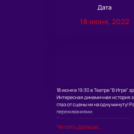
Дата
18 июня, 2022
18 июня в 19:30 в Театре "В Игре" 
Интересная динамичная история за
глаз от сцены ни на одну минуту! 
переживаниями.
Если вы хотите полностью отвлечьс
Вас ждет полное погружение в сюж
Читать дальше...
сопровождения.