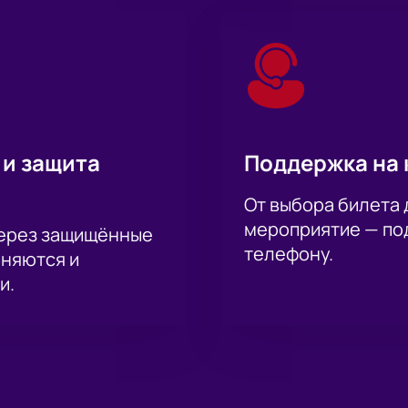
 и защита
Поддержка на 
От выбора билета 
мероприятие — под
через защищённые
телефону.
аняются и
и.