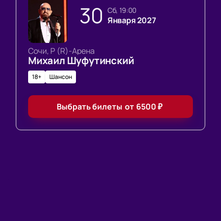
30
сб, 19:00
Января 2027
Сочи, Р (R)-Арена
Михаил Шуфутинский
18+
Шансон
Выбрать билеты
от
6500
₽