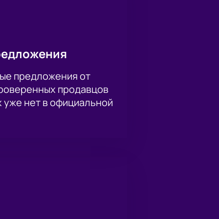
 и отлично взаимодействовать с
 с новыми убойными шутками
на и получите их буквально за
редложения
ые предложения от
проверенных продавцов
х уже нет в официальной