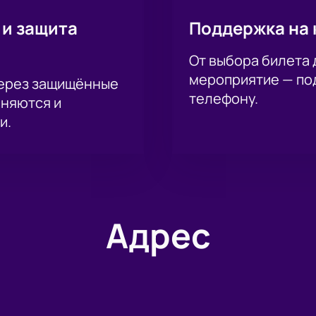
 и защита
Поддержка на 
От выбора билета 
мероприятие — под
через защищённые
телефону.
аняются и
и.
Адрес