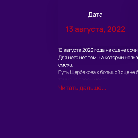
Дата
13 августа, 2022
13 августа 2022 года на сцене со
Для него нет тем, на который нель
смеха.
Путь Щербакова к большой сцене б
точно на своем месте.
Дебют в «Comedy Баттл» не дал эфф
Читать дальше...
повторно отправился штурмовать ТН
вдохновило молодого артиста дви
Следующим шагом стал собственны
Сегодня число подписчиков более 
было дальше», «Кто здесь комик».
Параллельно с этим артист отправ