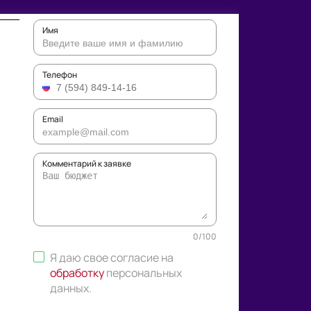
Имя
Телефон
Email
Комментарий к заявке
0
/
100
Я даю свое согласие на
обработку
персональных
данных
.