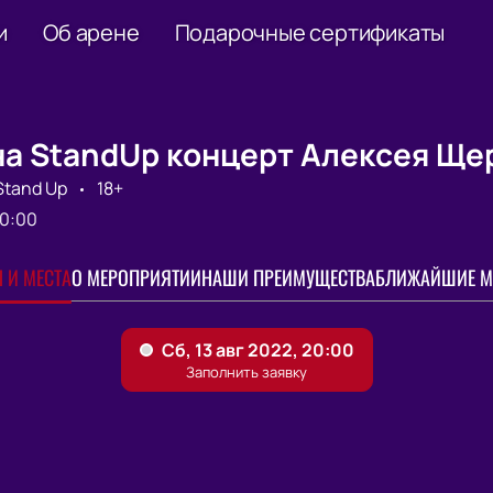
и
Об арене
Подарочные сертификаты
на StandUp концерт Алексея Ще
Stand Up
18+
0:00
 И МЕСТА
О МЕРОПРИЯТИИ
НАШИ ПРЕИМУЩЕСТВА
БЛИЖАЙШИЕ М