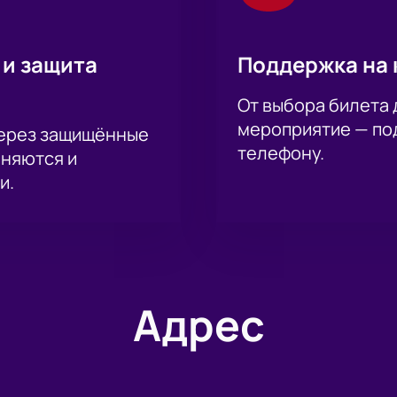
 и защита
Поддержка на 
От выбора билета 
мероприятие — под
через защищённые
телефону.
аняются и
и.
Адрес