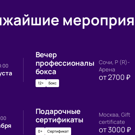
ижайшие мероприя
Вечер
профессионального
Сочи, Р (R)-
18:00
Арена
бокса
уста
от
2700
₽
12+
Бокс
Подарочные
Москва, Gift
сертификаты
0:00
certificate
абря
от
3000
₽
0+
Сертификат