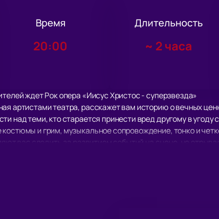
Время
Длительность
20:00
~
2 часа
ителей ждет Рок опера «Иисус Христос - суперзвезда»
ая артистами театра, расскажет вам историю о вечных ценно
ти над теми, кто старается принести вред другому в угоду 
 костюмы и грим, музыкальное сопровождение, тонко и че
ляют вас следить за развитием событий на сцене, не отрывая
звезда» получила высокую оценку экспертов и театральных 
ее посмотрело уже огромное количество зрителей, интерес п