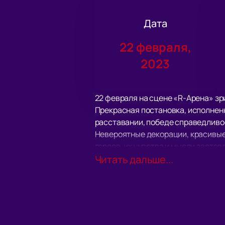
Дата
22 февраля,
2023
22 февраля на сцене «R-Арена» зр
Прекрасная постановка, исполненн
расставании, победе справедливос
Невероятные декорации, красивые
героев, их чувства и мысли застав
Рок опера «Иисус Христос - супер
Читать дальше...
прошел с полным аншлагом и хоть 