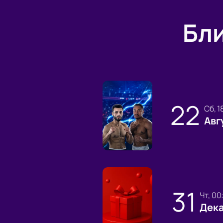
Бл
22
сб, 
Авг
31
чт, 0
Дек