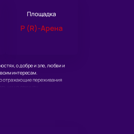
Площадка
Р (R)-Арена
стях, о добре и зле, любви и
своим интересам.
тко отражающие переживания
сь ни на секунду.
критиков. Премьерный показ
ублики к постановке не угасает.