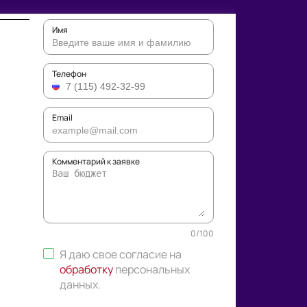
Имя
Телефон
Email
Комментарий к заявке
0
/
100
Я даю свое согласие на
обработку
персональных
данных
.