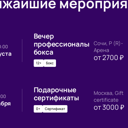
ижайшие мероприя
Вечер
профессионального
Сочи, Р (R)-
18:00
Арена
бокса
уста
от
2700
₽
12+
Бокс
Подарочные
Москва, Gift
сертификаты
0:00
certificate
абря
от
3000
₽
0+
Сертификат