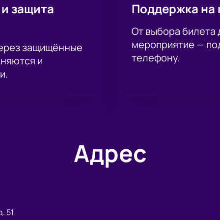
 и защита
Поддержка на 
От выбора билета 
мероприятие — под
через защищённые
телефону.
аняются и
и.
Адрес
. 51