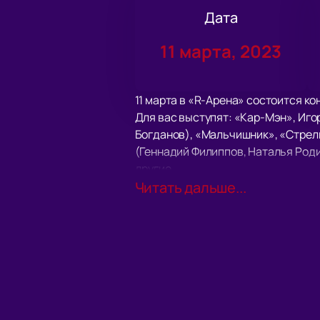
Дата
11 марта, 2023
11 марта в «R-Арена» состоится ко
Для вас выступят: «Кар-Мэн», Иго
Богданов), «Мальчишник», «Стрелк
(Геннадий Филиппов, Наталья Роди
другие.
Как всегда, артисты порадуют по
Читать дальше...
звуком. Приготовьтесь подпевать 
Большие экраны за сценой помогу