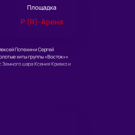
Площадка
Р (R)-Арена
лексей Потехин и Сергей
Золотые хиты группы «Восток»»
с Земного шара Ксения Кривко и
бимом стиле, а также отличным
бностях.