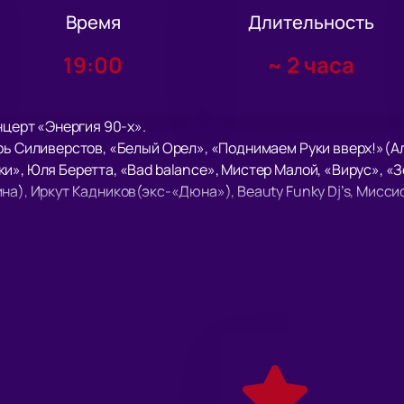
Время
Длительность
19:00
~
2 часа
нцерт «Энергия 90-х».
рь Силиверстов, «Белый Орел», «Поднимаем Руки вверх!»(А
и», Юля Беретта, «Bad balance», Мистер Малой, «Вирус», «
на), Иркут Кадников(экс-«Дюна»), Beauty Funky Dj’s, Мисси
клонников своего творчества отменными композициями в лю
и двигаться в ритм динамичной музыке!
т рассмотреть все происходящее на ней в мельчайших подро