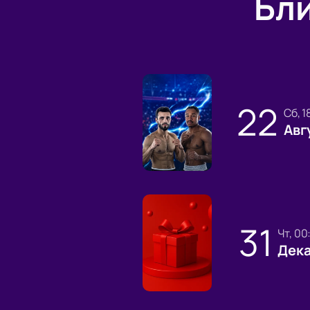
Бл
22
сб, 
Авг
31
чт, 0
Дек