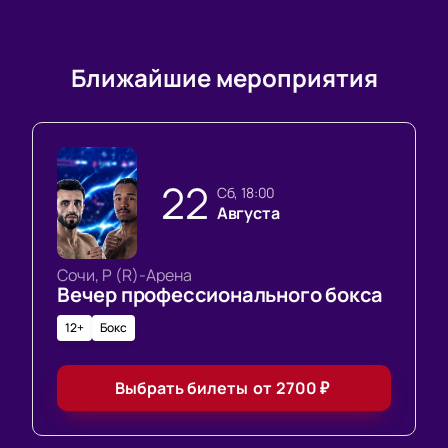
Ближайшие мероприятия
22
сб, 18:00
Августа
Сочи, Р (R)-Арена
Вечер профессионального бокса
12+
Бокс
Выбрать билеты
от
2700
₽