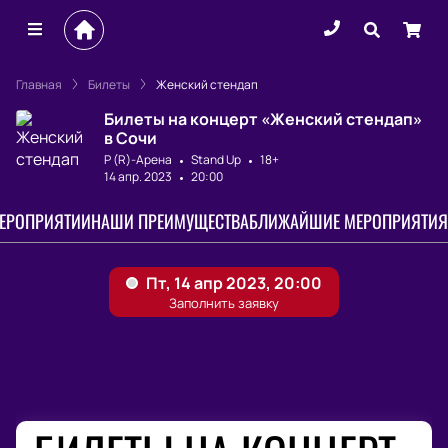
Главная
Билеты
Женский стендап
Билеты на концерт «Женский стендап»
в Сочи
Р (R)-Арена
Stand Up
18+
14 апр. 2023
20:00
МЕРОПРИЯТИИ
НАШИ ПРЕИМУЩЕСТВА
БЛИЖАЙШИЕ МЕРОПРИЯТИЯ