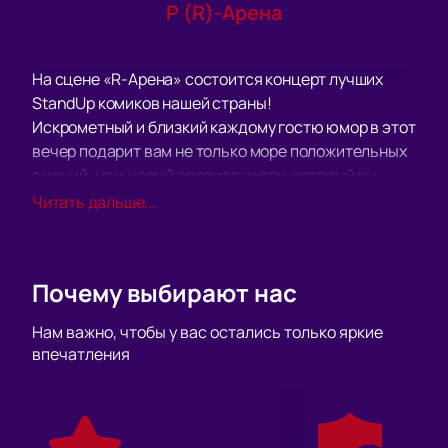
Р (R)-Арена
На сцене «R-Арена» состоится концерт лучших
StandUp комиков нашей страны!
Искрометный и близкий каждому гостю юмор в этот
вечер подарит вам не только море положительных
эмоций, но и целый арсенал шуток, который вы
точно захотите рассказать своим друзьям и
Читать дальше...
коллегам!
Жанр стенд-апа позволяет комикам легко, словно в
дружеской беседе касаться даже самых сложных,
Почему выбирают нас
важных и порой сокровенных тем. Такой разговор
получается простым, интересным и даже
Нам важно, чтобы у вас остались только яркие
забавным, поэтому в роли стендаперов себя
впечатления
пробует все больше и больше молодых артистов.