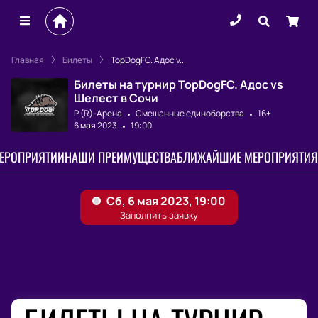
Главная
Билеты
TopDogFC. Адос v...
Билеты на турнир TopDogFC. Адос vs
Шелест в Сочи
Р (R)-Арена
Смешанные единоборства
16+
6 мая 2023
19:00
МЕРОПРИЯТИИ
НАШИ ПРЕИМУЩЕСТВА
БЛИЖАЙШИЕ МЕРОПРИЯТИЯ