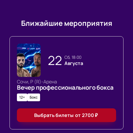
Ближайшие мероприятия
22
сб, 18:00
Августа
Сочи, Р (R)-Арена
Вечер профессионального бокса
12+
Бокс
Выбрать билеты
от
2700
₽