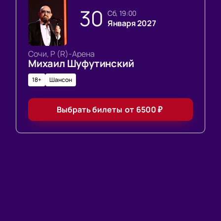
30
сб, 19:00
Января 2027
Сочи, Р (R)-Арена
Михаил Шуфутинский
18+
Шансон
Выбрать билеты
от
6500
₽