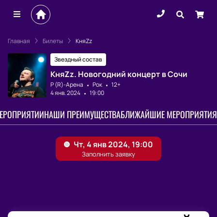
Главная
Билеты
КняZz
Звездный состав
КняZz. Новогодний концерт в Сочи
Р (R)-Арена
Рок
12+
4 янв. 2024
19:00
МЕРОПРИЯТИИ
НАШИ ПРЕИМУЩЕСТВА
БЛИЖАЙШИЕ МЕРОПРИЯТИЯ