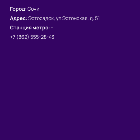
события! Приобретайте билеты на концерт группы
Город
:
Сочи
«КняZz» 4 января в «R-Арена» на нашем сайте
Адрес
:
Эстосадок, ул Эстонская, д. 51
прямо сейчас! Вместе мы создадим неповторимую
атмосферу и отметим солидную дату творчества
Станция метро
:
-
Андрея Князева! Ждем вас!
+7 (862) 555-28-43