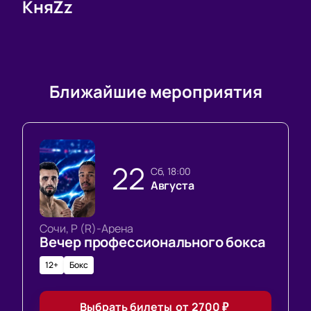
КняZz
Ближайшие мероприятия
22
сб, 18:00
Августа
Сочи, Р (R)-Арена
Вечер профессионального бокса
12+
Бокс
Выбрать билеты
от
2700
₽