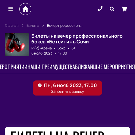
Главная
Билеты
Вечер профессион...
Билеты на вечер профессионального
бокса «Бетсити» в Сочи
Р (R)-Арена
Бокс
6+
6 нояб. 2023
17:00
МЕРОПРИЯТИИ
НАШИ ПРЕИМУЩЕСТВА
БЛИЖАЙШИЕ МЕРОПРИЯТИЯ