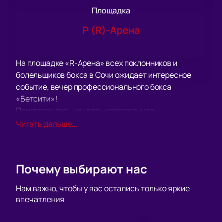
Площадка
Р (R)-Арена
На площадке «R-Арена» всех поклонников и
болельщиков бокса в Сочи ожидает интересное
событие, вечер профессионального бокса
«Бетсити»!
Приготовьтесь увидеть напряженное
противостояние двух равных по силе соперников,
Читать дальше...
лучших из лучших! На ваших глазах участники этого
спортивного события сойдутся в непримиримом
соперничестве, чтобы определить имя
Почему выбирают нас
сильнейшего, того, кто действительно достоин
звания победителя.
Нам важно, чтобы у вас остались только яркие
На арене «R-Арена» вас ждет яркое, динамичное и
впечатления
эмоционально напряженное спортивное шоу. Оно
гарантировано подарит вам заряд бодрости,