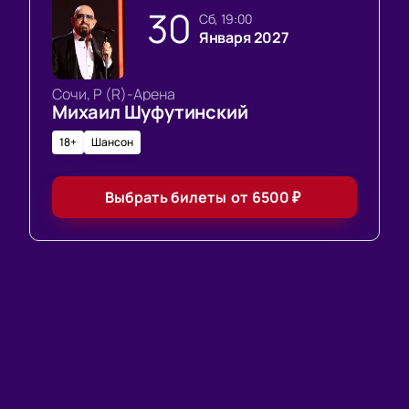
30
сб, 19:00
Января 2027
Сочи, Р (R)-Арена
Михаил Шуфутинский
18+
Шансон
Выбрать билеты
от
6500
₽