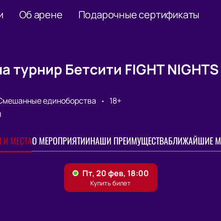
и
Об арене
Подарочные сертификаты
а турнир Бетсити FIGHT NIGHTS 
Смешанные единоборства
18+
0
 И МЕСТА
О МЕРОПРИЯТИИ
НАШИ ПРЕИМУЩЕСТВА
БЛИЖАЙШИЕ М