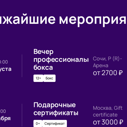
ижайшие мероприя
Вечер
профессионального
Сочи, Р (R)-
18:00
Арена
бокса
уста
от
2700
₽
12+
Бокс
Подарочные
Москва, Gift
сертификаты
0:00
certificate
абря
от
3000
₽
0+
Сертификат