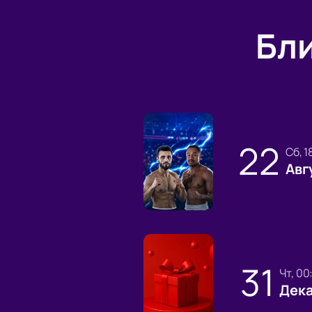
Бл
22
сб, 
Авг
31
чт, 0
Дек