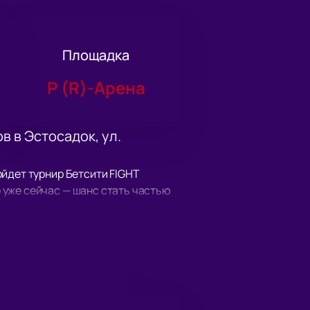
Площадка
Р (R)-Арена
в в Эстосадок, ул.
ойдет турнир Бетсити FIGHT
уже сейчас — шанс стать частью
осадок, ул. Эстонская, д. 51.
о последнему слову техники.
тавки и ледовые шоу среди
у ради будущего — проигравший