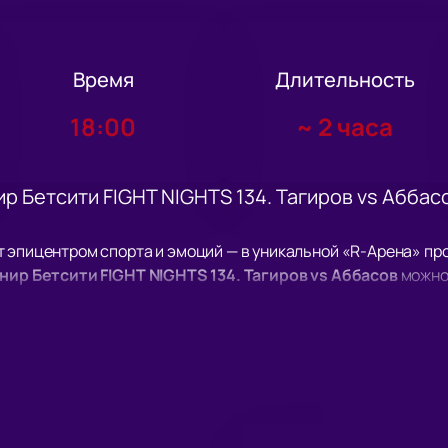
Время
Длительность
18:00
~
2 часа
р Бетсити FIGHT NIGHTS 134. Тагиров vs Аббасо
 эпицентром спорта и эмоций — в уникальной «R-Арена» пр
нир Бетсити FIGHT NIGHTS 134. Тагиров vs Аббасов
можно 
ходит не только за титул, но и за право называться лучшим.
сердце Сочи, на современной арене «R-Арена» по адресу: Эст
го уровня рассчитана на пять тысяч зрителей и оснащена п
здесь проходят чемпионаты по MMA и боксу, концерты, выс
овой доступности от «Казино Сочи».
ейших спортсменов страны и мира. Чемпионы выйдут на арен