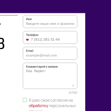
Имя
T
В
Телефон
Email
Комментарий к заявке
0
/
100
Я даю свое согласие на
обработку
персональных
данных
.