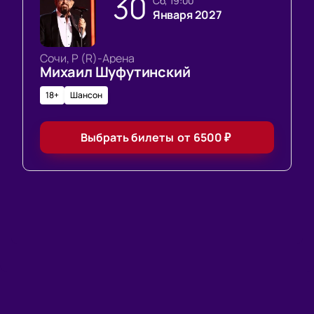
30
сб, 19:00
Января 2027
Сочи, Р (R)-Арена
Михаил Шуфутинский
18+
Шансон
Выбрать билеты
от
6500
₽