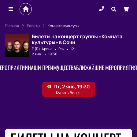
Главная
Билеты
Комната культуры
Билеты на концерт группы «Комната
культуры» в Сочи
Р (R)-Арена
Рок
12+
2 янв.
19:30
МЕРОПРИЯТИИ
НАШИ ПРЕИМУЩЕСТВА
БЛИЖАЙШИЕ МЕРОПРИЯТИЯ