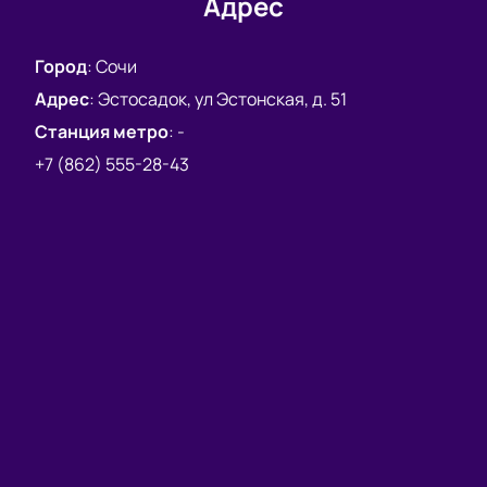
Адрес
узнать онлайн.
Купить билеты
— это отличный способ провести
Город
:
Сочи
вечер с друзьями или близкими, насладившись
живым исполнением любимых песен и новыми
Адрес
:
Эстосадок, ул Эстонская, д. 51
музыкальными номерами. Не пропустите этот
Станция метро
:
-
яркий концерт!
+7 (862) 555-28-43