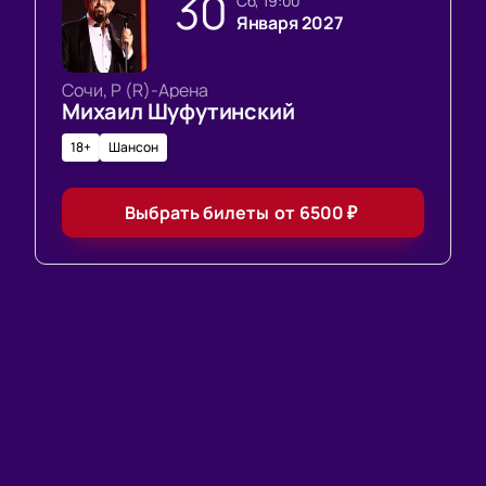
30
сб, 19:00
Января 2027
Сочи, Р (R)-Арена
Михаил Шуфутинский
18+
Шансон
Выбрать билеты
от
6500
₽