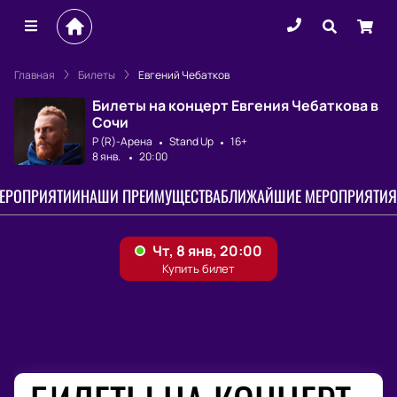
Главная
Билеты
Евгений Чебатков
Билеты на концерт Евгения Чебаткова в
Сочи
Р (R)-Арена
Stand Up
16+
8 янв.
20:00
МЕРОПРИЯТИИ
НАШИ ПРЕИМУЩЕСТВА
БЛИЖАЙШИЕ МЕРОПРИЯТИЯ