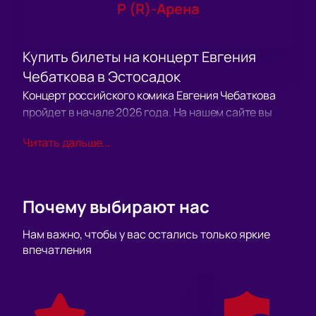
Р (R)-Арена
Купить билеты на концерт Евгения
Чебаткова в Эстосадок
Концерт российского комика Евгения Чебаткова
пройдет в начале 2026 года. На нашем сайте вы
можете купить билеты, выбрать места на
Читать дальше...
интерактивной схеме и оплатить заказ онлайн. Вы
сами выбираете расположение мест, узнаете цену
билетов и бронируете их заранее.
Дата и место проведения
Почему выбирают нас
Концерт состоится 8 января 2026 года.
Продолжительность шоу позволит зрителям
Нам важно, чтобы у вас остались только яркие
впечатления
насладиться выступлением и юмористическими
номерами.
Кто выступает?
На сцене выступит Евгений Чебатков — комик,