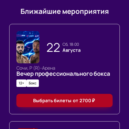
Ближайшие мероприятия
22
сб, 18:00
Августа
Сочи, Р (R)-Арена
Вечер профессионального бокса
12+
Бокс
Выбрать билеты
от
2700
₽