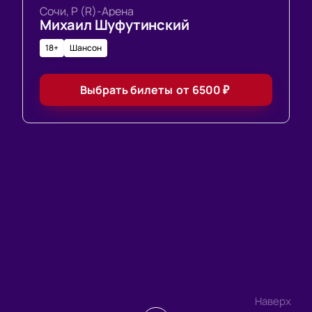
Сочи, Р (R)-Арена
Михаил Шуфутинский
18+
Шансон
Выбрать билеты
от
6500
₽
Наверх