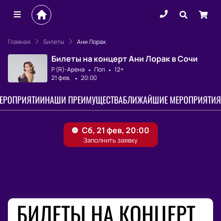
Главная
Билеты
Ани Лорак
Билеты на концерт Ани Лорак в Сочи
Р (R)-Арена
Поп
12+
21 фев.
20:00
МЕРОПРИЯТИИ
НАШИ ПРЕИМУЩЕСТВА
БЛИЖАЙШИЕ МЕРОПРИЯТИЯ
БИЛЕТЫ НА КОНЦЕРТ