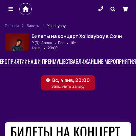
Главная
Билеты
Xolidayboy
Билеты на концерт Xolidayboy в Сочи
Р (R)-Арена
Поп
16+
4 янв.
20:00
МЕРОПРИЯТИИ
НАШИ ПРЕИМУЩЕСТВА
БЛИЖАЙШИЕ МЕРОПРИЯТИЯ
БИЛЕТЫ НА КОНЦЕРТ