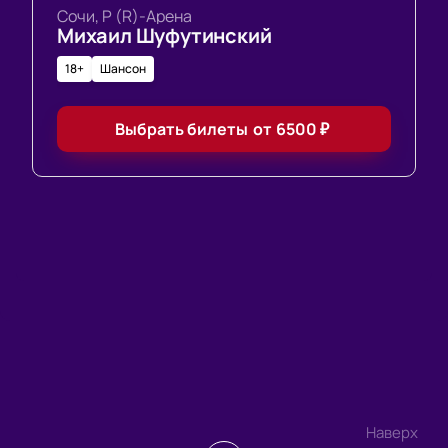
Сочи, Р (R)-Арена
Михаил Шуфутинский
18+
Шансон
Выбрать билеты
от
6500
₽
Наверх