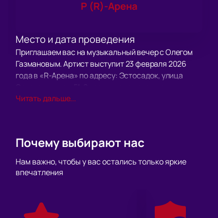
Р (R)-Арена
Место и дата проведения
Приглашаем вас на музыкальный вечер с Олегом
Газмановым. Артист выступит 23 февраля 2026
года в «R-Арена» по адресу: Эстосадок, улица
Эстонская, дом 51. Здесь вы сможете насладиться
Читать дальше...
творчеством одного из любимых исполнителей
страны.
О концерте
Олег Газманов собирает поклонников разного
Почему выбирают нас
возраста и профессий. Программа «Я по жизни
загулял» включает известные композиции и новые
Нам важно, чтобы у вас остались только яркие
произведения, посвящённые нашим Воинам-
впечатления
Героям. На сцене артист передаёт зрителям
настоящую энергию, а его голос сразу находит
отклик в сердцах слушателей.