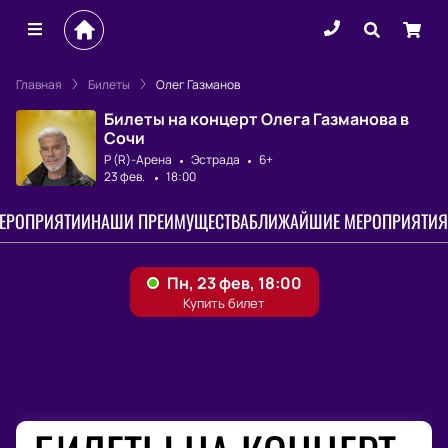
Главная
Билеты
Олег Газманов
Билеты на концерт Олега Газманова в
Сочи
Р (R)-Арена
Эстрада
6+
23 фев.
18:00
МЕРОПРИЯТИИ
НАШИ ПРЕИМУЩЕСТВА
БЛИЖАЙШИЕ МЕРОПРИЯТИЯ