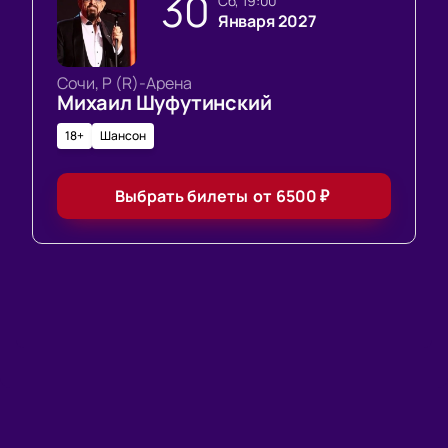
30
сб, 19:00
Января 2027
Сочи, Р (R)-Арена
Михаил Шуфутинский
18+
Шансон
Выбрать билеты
от
6500
₽