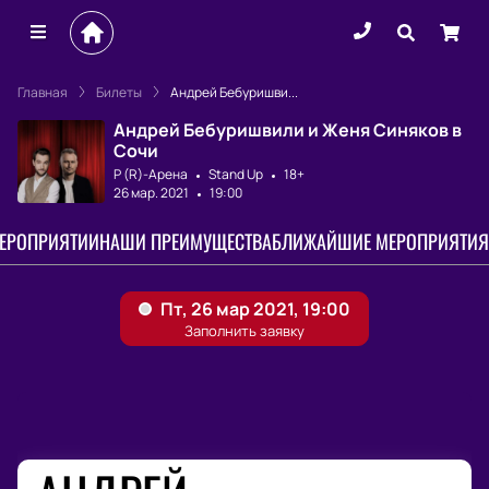
Главная
Билеты
Андрей Бебуришви...
Андрей Бебуришвили и Женя Синяков в
Сочи
Р (R)-Арена
Stand Up
18+
26 мар. 2021
19:00
МЕРОПРИЯТИИ
НАШИ ПРЕИМУЩЕСТВА
БЛИЖАЙШИЕ МЕРОПРИЯТИЯ