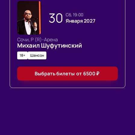
30
сб, 19:00
Января 2027
Сочи, Р (R)-Арена
Михаил Шуфутинский
18+
Шансон
Выбрать билеты
от
6500
₽