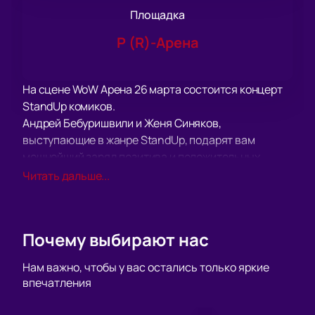
Площадка
Р (R)-Арена
На сцене WoW Арена 26 марта состоится концерт
StandUp комиков.
Андрей Бебуришвили и Женя Синяков,
выступающие в жанре StandUp, подарят вам
мощнейший заряд позитива и положительных
эмоций.
Читать дальше...
Этот жанр позволяет вести с аудиторией
доверительный и предельно откровенный диалог
на самые волнующие темы, говоря о «наболевшем»
Почему выбирают нас
с помощью юмора, тонких сравнений, разговорных
шуток. Нельзя назвать стендап легким занятием,
Нам важно, чтобы у вас остались только яркие
но артисты, которые выступят в этот вечер докажут
впечатления
вам, что говорить с юмором и легко можно обо всем
что угодно.