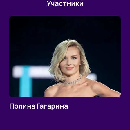
Участники
прибавляются к общей сумме. Полная цена онлайн
билетов на концерт Полины Гагариной в Сочи с
учетом доставки отображается при оформлении.
Мы гарантируем полную защиту клиентов,
предоставляем 100% оригинальные электронные и
бумажные билеты, по которым можно без проблем
пройти на мероприятие. Насладитесь
выступлением одной из популярнейших артисток
России. Знаменитые хиты и новые песни поднимут
вам настроение, а вечер в компании друзей и
близких запомнится надолго! Купить билеты на
концерт Полины Гагариной в Сочи в Rеd Arena
можно на нашем сайте!
Полина Гагарина