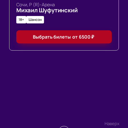
Сочи, Р (R)-Арена
Михаил Шуфутинский
18+
Шансон
Выбрать билеты
от
6500
₽
Наверх