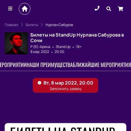
Главная
Билеты
Нурлан Сабуров
Билеты на StandUp Нурлана Сабурова в
Сочи
Р (R)-Арена
Stand Up
18+
8 мар. 2022
20:00
МЕРОПРИЯТИИ
НАШИ ПРЕИМУЩЕСТВА
БЛИЖАЙШИЕ МЕРОПРИЯТИЯ