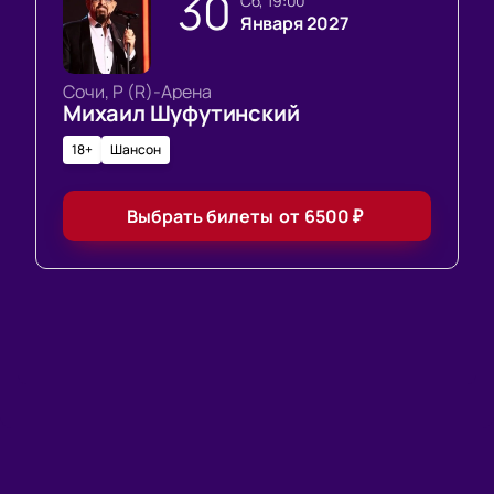
30
сб, 19:00
Января 2027
Сочи, Р (R)-Арена
Михаил Шуфутинский
18+
Шансон
Выбрать билеты
от
6500
₽