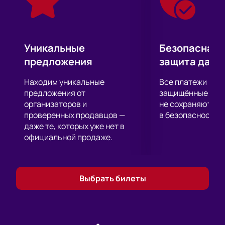
поступиться, чтобы выйти из ситуации красиво.
Юмор, живое общение с залом, стендап, душевная
атмосфера, Сочи – что еще нужно для отличного
праздничного вечера?
Уникальные
Безопасная 
Спешите купить билеты на концерт Нурлана
предложения
защита данн
Сабурова в Сочи. До мероприятия остались
считанные дни, и у нас в наличии есть свободные
Находим уникальные
Все платежи про
билеты, но их число тает с каждым часом!
предложения от
защищённые шлю
организаторов и
не сохраняются 
проверенных продавцов —
в безопасности.
даже те, которых уже нет в
официальной продаже.
Выбрать билеты