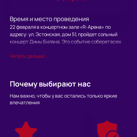
Время и место проведения
22 февраля в концертном зале «R-Арена» по
адресу: ул. Эстонская, дом 51, пройдет сольный
концерт Димы Билана. Это событие соберет всех
поклонников музыканта и подарит яркий вечер с
Читать дальше...
живым исполнением любимых песен.
О концерте
Дима Билан создает на сцене настоящее шоу,
которое вызывает сильные эмоции у зрителей. Его
Почему выбирают нас
выступления всегда наполнены драйвом, а
программа включает как известные композиции,
Нам важно, чтобы у вас остались только яркие
так и свежие треки из нового альбома. Каждый
впечатления
гость сможет насладиться живым звуком и
почувствовать атмосферу настоящего праздника
вместе с одним из самых любимых исполнителей
страны.