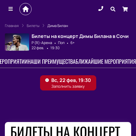
Главная
Билеты
Дима Билан
Билеты на концерт Димы Билана в Сочи
Р (R)-Арена
Поп
6+
22 фев.
19:30
МЕРОПРИЯТИИ
НАШИ ПРЕИМУЩЕСТВА
БЛИЖАЙШИЕ МЕРОПРИЯТИЯ
БИЛЕТЫ НА КОНЦЕРТ