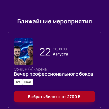
Ближайшие мероприятия
22
сб, 18:00
Августа
Сочи, Р (R)-Арена
Вечер профессионального бокса
12+
Бокс
Выбрать билеты
от
2700
₽