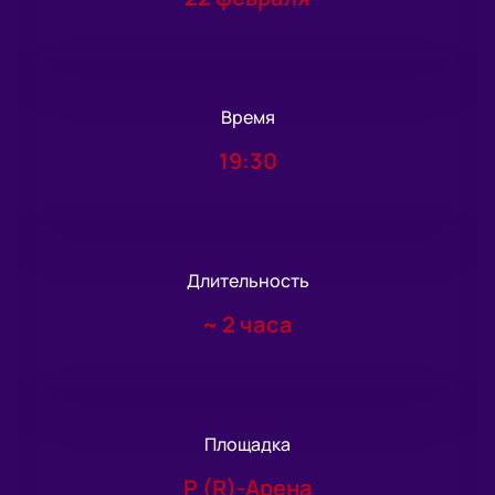
Время
19:30
Длительность
~
2 часа
Площадка
Р (R)-Арена