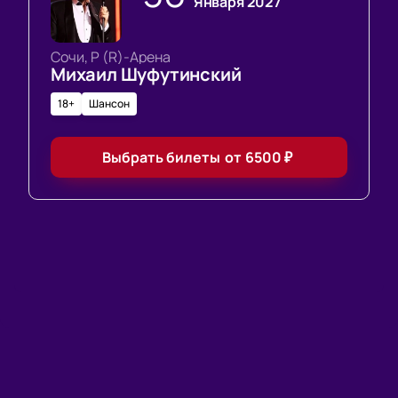
Января 2027
Сочи, Р (R)-Арена
Михаил Шуфутинский
18+
Шансон
Выбрать билеты
от
6500
₽