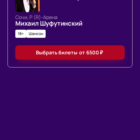
Сочи, Р (R)-Арена
Михаил Шуфутинский
18+
Шансон
Выбрать билеты
от
6500
₽