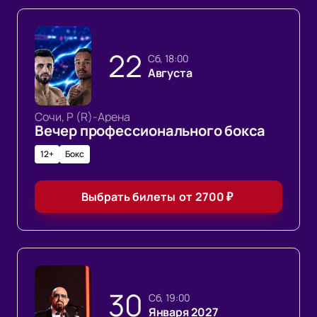
22
сб, 18:00
Августа
Сочи, Р (R)-Арена
Вечер профессионального бокса
12+
Бокс
Выбрать билеты
от
2700
₽
30
сб, 19:00
Января 2027