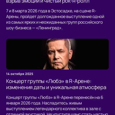
взрыв эмоций и чистый рок-н-ролл
7 и 8 марта 2026 года в Эстосадке, на сцене R-
Арены, пройдет долгожданное выступление одной
из самых ярких и неожиданных групп российского
шоу-бизнеса — «Ленинград».
14 октября 2025
Концерт группы «Любэ» в R-Арене:
изменения даты и уникальная атмосфера
Концерт группы «Любэ» в R-Арене перенесён на 6
января 2026 года. Насладитесь живым
выступлением легендарного коллектива в зале с
отличной акустикой. Не упустите шанс стать частью