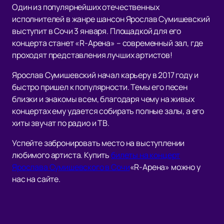
Один из популярнейших отечественных
исполнителей в жанре шансон Ярослав Сумишевский
выступит в Сочи 3 января. Площадкой для его
концерта станет «R-Арена» – современный зал, где
проходят представления лучших артистов!
Ярослав Сумишевский начал карьеру в 2017 году и
быстро пришел к популярности. Темы его песен
близки и знакомы всем, благодаря чему на живых
концертах ему удается собирать полные залы, а его
хиты звучат по радио и ТВ.
Успейте забронировать место на выступлении
любимого артиста. Купить
билеты на концерт
Ярослава Сумишевского в Сочи
«R-Арена» можно у
нас на сайте.