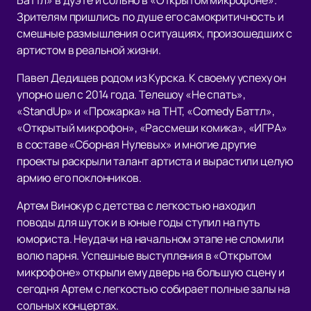
Баттл» в дуэте и сольно в «Открытом микрофоне».
Зрителям пришлись по душе его самокритичность и
смешные размышления о ситуациях, произошедших с
артистом в реальной жизни.
Павел Дедищев родом из Курска. К своему успеху он
упорно шел с 2014 года. Телешоу «Не спать»,
«StandUp» и «Прожарка» на ТНТ, «Comedy Баттл»,
«Открытый микрофон», «Рассмеши комика», «ИГРА»
в составе «Сборная Нулевых» и многие другие
проекты раскрыли талант артиста и вырастили целую
армию его поклонников.
Артем Винокур с детства с легкостью находил
поводы для шуток и в юные годы ступил на путь
юмориста. Неудачи на начальном этапе не сломили
волю парня. Успешные выступления в «Открытом
микрофоне» открыли ему дверь на большую сцену и
сегодня Артем с легкостью собирает полные залы на
сольных концертах.