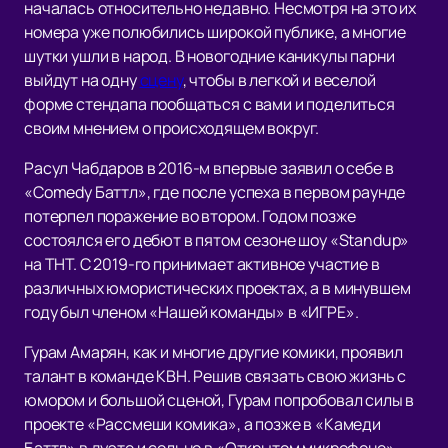
началась относительно недавно. Несмотря на это их
номера уже полюбились широкой публике, а многие
шутки ушли в народ. В новогодние каникулы парни
выйдут на одну
сцену
, чтобы в легкой и веселой
форме стендапа пообщаться с вами и поделиться
своим мнением о происходящем вокруг.
Расул Чабдаров в 2016-м впервые заявил о себе в
«Comedy Баттл», где после успеха в первом раунде
потерпел поражение во втором. Годом позже
состоялся его дебют в пятом сезоне шоу «Standup»
на ТНТ. С 2019-го принимает активное участие в
различных юмористических проектах, а в минувшем
году был членом «Нашей команды» в «ИГРЕ».
Гурам Амарян, как и многие другие комики, проявил
талант в команде КВН. Решив связать свою жизнь с
юмором и большой сценой, Гурам попробовал силы в
проекте «Рассмеши комика», а позже в «Камеди