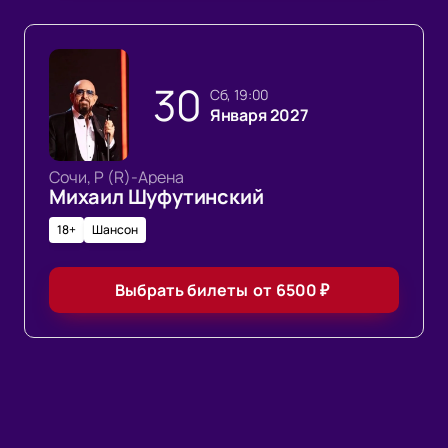
30
сб, 19:00
Января 2027
Сочи, Р (R)-Арена
Михаил Шуфутинский
18+
Шансон
Выбрать билеты
от
6500
₽