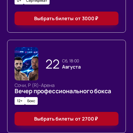
0+
Сертификат
Выбрать билеты
от
3000
₽
22
сб, 18:00
Августа
Сочи, Р (R)-Арена
Вечер профессионального бокса
12+
Бокс
Выбрать билеты
от
2700
₽