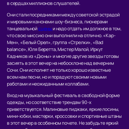
в сердцах миллионов слушателей.
Они стали посредниками между советской эстрадой
и мировыми канонами шоу-бизнеса, пионерами
танцевальной
сцены
и надо отдать им должное в том,
что свою миссию они выполнили на отлично. «Кар-
Мен», «Белый Орел», группа «Стрелки», «Bad
balance», Юля Беретта, Мистер Малой, Иркут
Кадников из «Дюны» и многие другие звезды готовы
засиять в этот вечер на небосклоне над вечерним
Сочи. Они исполнят не только хорошо известные
всем нам песни, но и порадуют своими новыми
работами и неожиданными коллабами.
Вход на музыкальный фестиваль в свободной форме
одежды, но соответствие трендам 90-х
приветствуется. Малиновые пиджаки, яркие лосины,
мини-юбки, мастерки, кроссовки и спортивные штаны
в этот вечер в особенном почете. Не забудьте яркий