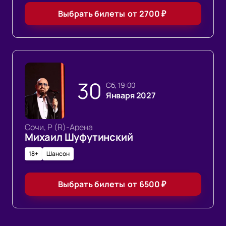
Выбрать билеты
от
2700
₽
30
сб, 19:00
Января 2027
Сочи, Р (R)-Арена
Михаил Шуфутинский
18+
Шансон
Выбрать билеты
от
6500
₽