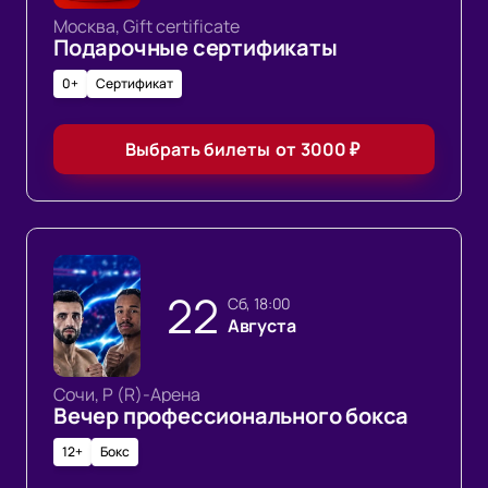
Москва, Gift certificate
Подарочные сертификаты
0+
Сертификат
Выбрать билеты
от
3000
₽
22
сб, 18:00
Августа
Сочи, Р (R)-Арена
Вечер профессионального бокса
12+
Бокс