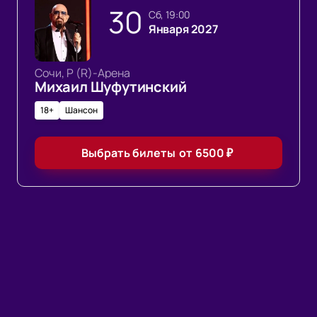
30
сб, 19:00
Января 2027
Сочи, Р (R)-Арена
Михаил Шуфутинский
18+
Шансон
Выбрать билеты
от
6500
₽