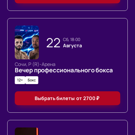
22
сб, 18:00
Августа
Сочи, Р (R)-Арена
Вечер профессионального бокса
12+
Бокс
Выбрать билеты
от
2700
₽