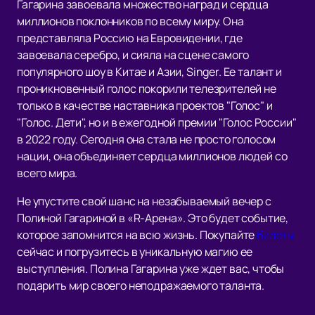
Гагарина завоевала множество наград и сердца
миллионов поклонников по всему миру. Она
представляла Россию на Евровидении, где
завоевала серебро, и сияла на сцене самого
популярного шоу в Китае и Азии, Singer. Ее талант и
проникновенный голос покорили телезрителей не
только в качестве наставника проектов "Голос" и
"Голос. Дети", но и в ежегодной премии "Голос России"
в 2022 году. Сегодня она стала не просто голосом
нации, она объединяет сердца миллионов людей со
всего мира.
Не упустите свой шанс на незабываемый вечер с
Полиной Гагариной в «R-Арена». Это будет событие,
которое запомнится на всю жизнь. Покупайте
билеты
сейчас и погрузитесь в уникальную магию ее
выступления. Полина Гагарина уже ждет вас, чтобы
подарить мир своего неподражаемого таланта.