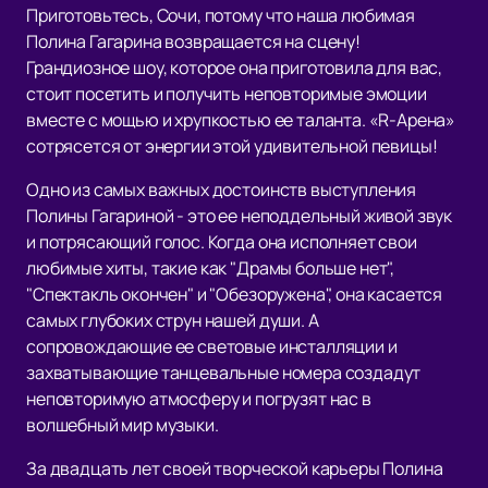
Приготовьтесь, Сочи, потому что наша любимая
Полина Гагарина возвращается на сцену!
Грандиозное шоу, которое она приготовила для вас,
стоит посетить и получить неповторимые эмоции
вместе с мощью и хрупкостью ее таланта. «R-Арена»
сотрясется от энергии этой удивительной певицы!
Одно из самых важных достоинств выступления
Полины Гагариной - это ее неподдельный живой звук
и потрясающий голос. Когда она исполняет свои
любимые хиты, такие как "Драмы больше нет",
"Спектакль окончен" и "Обезоружена", она касается
самых глубоких струн нашей души. А
сопровождающие ее световые инсталляции и
захватывающие танцевальные номера создадут
неповторимую атмосферу и погрузят нас в
волшебный мир музыки.
За двадцать лет своей творческой карьеры Полина