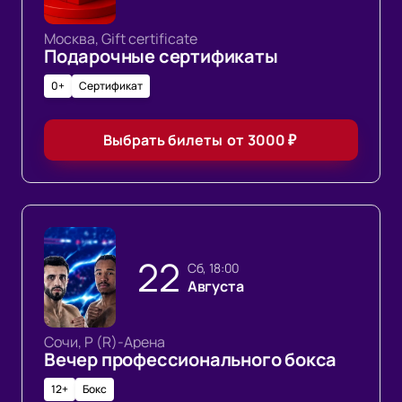
Москва, Gift certificate
Подарочные сертификаты
0+
Сертификат
Выбрать билеты
от
3000
₽
22
сб, 18:00
Августа
Сочи, Р (R)-Арена
Вечер профессионального бокса
12+
Бокс