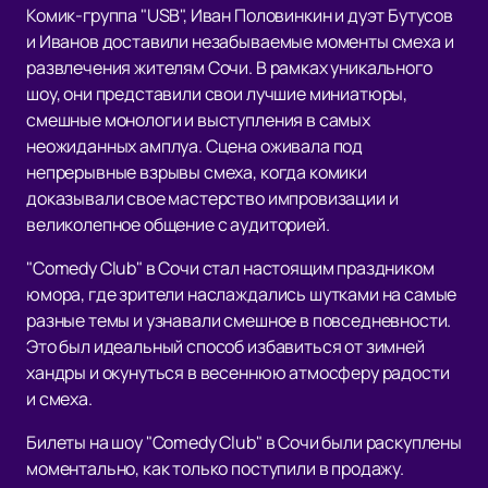
Комик-группа "USB", Иван Половинкин и дуэт Бутусов
и Иванов доставили незабываемые моменты смеха и
развлечения жителям Сочи. В рамках уникального
шоу, они представили свои лучшие миниатюры,
смешные монологи и выступления в самых
неожиданных амплуа. Сцена оживала под
непрерывные взрывы смеха, когда комики
доказывали свое мастерство импровизации и
великолепное общение с аудиторией.
"Comedy Club" в Сочи стал настоящим праздником
юмора, где зрители наслаждались шутками на самые
разные темы и узнавали смешное в повседневности.
Это был идеальный способ избавиться от зимней
хандры и окунуться в весеннюю атмосферу радости
и смеха.
Билеты на шоу "Comedy Club" в Сочи были раскуплены
моментально, как только поступили в продажу.