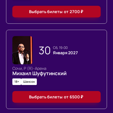
Выбрать билеты
от
2700
₽
30
сб, 19:00
Января 2027
Сочи, Р (R)-Арена
Михаил Шуфутинский
18+
Шансон
Выбрать билеты
от
6500
₽