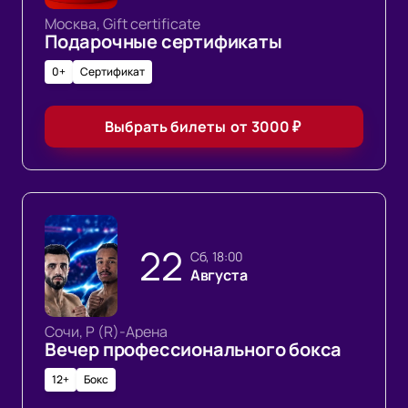
Москва, Gift certificate
Подарочные сертификаты
0+
Сертификат
Выбрать билеты
от
3000
₽
22
сб, 18:00
Августа
Сочи, Р (R)-Арена
Вечер профессионального бокса
12+
Бокс