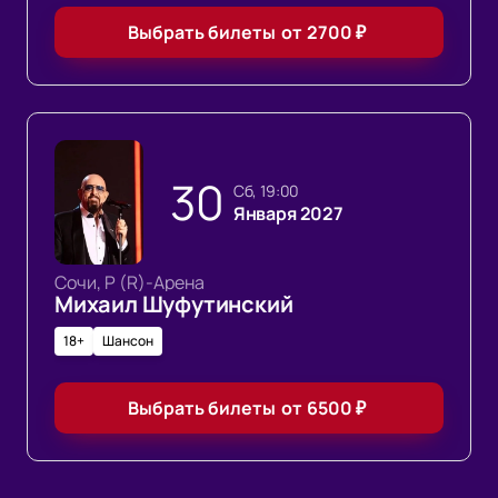
Выбрать билеты
от
2700
₽
30
сб, 19:00
Января 2027
Сочи, Р (R)-Арена
Михаил Шуфутинский
18+
Шансон
Выбрать билеты
от
6500
₽