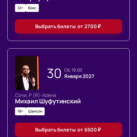
12+
Бокс
Выбрать билеты
от
2700
₽
30
сб, 19:00
Января 2027
Сочи, Р (R)-Арена
Михаил Шуфутинский
18+
Шансон
Выбрать билеты
от
6500
₽