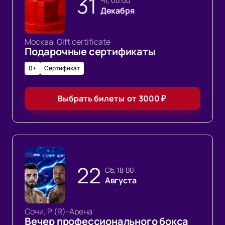
31
чт, 00:00
Декабря
Москва, Gift certificate
Подарочные сертификаты
0+
Сертификат
Выбрать билеты
от
3000
₽
22
сб, 18:00
Августа
Сочи, Р (R)-Арена
Вечер профессионального бокса