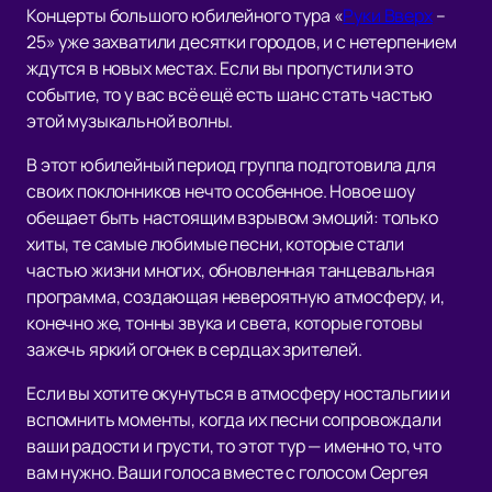
Концерты большого юбилейного тура «
Руки Вверх
–
25» уже захватили десятки городов, и с нетерпением
ждутся в новых местах. Если вы пропустили это
событие, то у вас всё ещё есть шанс стать частью
этой музыкальной волны.
В этот юбилейный период группа подготовила для
своих поклонников нечто особенное. Новое шоу
обещает быть настоящим взрывом эмоций: только
хиты, те самые любимые песни, которые стали
частью жизни многих, обновленная танцевальная
программа, создающая невероятную атмосферу, и,
конечно же, тонны звука и света, которые готовы
зажечь яркий огонек в сердцах зрителей.
Если вы хотите окунуться в атмосферу ностальгии и
вспомнить моменты, когда их песни сопровождали
ваши радости и грусти, то этот тур — именно то, что
вам нужно. Ваши голоса вместе с голосом Сергея