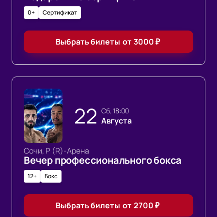
0+
Сертификат
Выбрать билеты
от
3000
₽
22
сб, 18:00
Августа
Сочи, Р (R)-Арена
Вечер профессионального бокса
12+
Бокс
Выбрать билеты
от
2700
₽