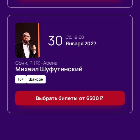
30
сб, 19:00
Января 2027
Сочи, Р (R)-Арена
Михаил Шуфутинский
18+
Шансон
Выбрать билеты
от
6500
₽