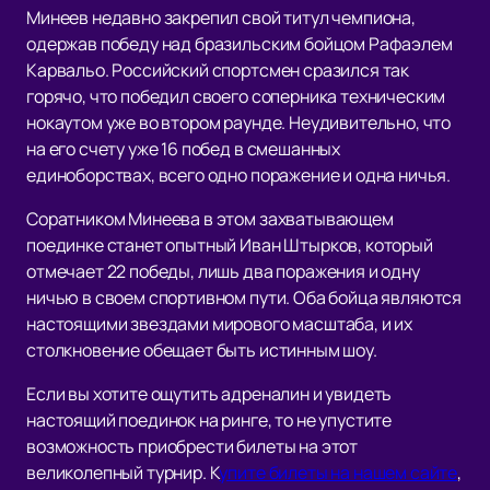
Минеев недавно закрепил свой титул чемпиона,
одержав победу над бразильским бойцом Рафаэлем
Карвальо. Российский спортсмен сразился так
горячо, что победил своего соперника техническим
нокаутом уже во втором раунде. Неудивительно, что
на его счету уже 16 побед в смешанных
единоборствах, всего одно поражение и одна ничья.
Соратником Минеева в этом захватывающем
поединке станет опытный Иван Штырков, который
отмечает 22 победы, лишь два поражения и одну
ничью в своем спортивном пути. Оба бойца являются
настоящими звездами мирового масштаба, и их
столкновение обещает быть истинным шоу.
Если вы хотите ощутить адреналин и увидеть
настоящий поединок на ринге, то не упустите
возможность приобрести билеты на этот
великолепный турнир. К
упите билеты на нашем сайте
,