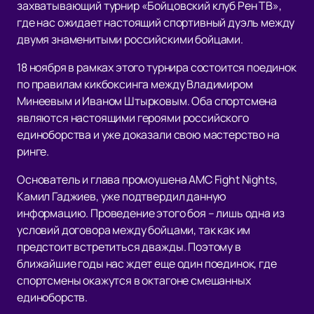
захватывающий турнир «Бойцовский клуб Рен ТВ»,
где нас ожидает настоящий спортивный дуэль между
двумя знаменитыми российскими бойцами.
18 ноября в рамках этого турнира состоится поединок
по правилам кикбоксинга между Владимиром
Минеевым и Иваном Штырковым. Оба спортсмена
являются настоящими героями российского
единоборства и уже доказали свою мастерство на
ринге.
Основатель и глава промоушена AMC Fight Nights,
Камил Гаджиев, уже подтвердил данную
информацию. Проведение этого боя – лишь одна из
условий договора между бойцами, так как им
предстоит встретиться дважды. Поэтому в
ближайшие годы нас ждет еще один поединок, где
спортсмены окажутся в октагоне смешанных
единоборств.