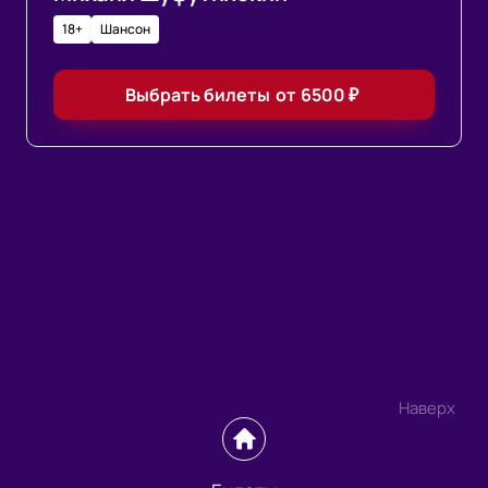
18+
Шансон
Выбрать билеты
от
6500
₽
Наверх