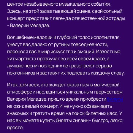
центре незабываемого музыкального события.
Здесь, на этой захватывающей сцене, свой сольный
концерт представит легенда отечественной эстрады
- Валерий Меладзе.
Волшебные мелодии и глубокий голос исполнителя
унесут вас далеко от рутины повседневности,
перенося вас в мир искусства и эмоций. Известные
хиты артиста прозвучат во всей своей красе, а
лучшие песни последних лет разогреют сердца
поклонников и заставят их подпевать каждому слову.
Итак, для всех, кто жаждет оказаться в магической
атмосфере и насладиться уникальным творчеством
Валерия Меладзе, пришло время приобрести
билеты
на ожидаемый концерт. И не нужно обзванивать
знакомых и тратить время на поиск билетных касс. У
нас вы можете купить билеты онлайн - быстро, легко,
просто.