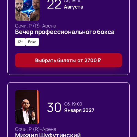
22
сб, 18:00
Августа
Сочи, Р (R)-Арена
Вечер профессионального бокса
12+
Бокс
Выбрать билеты
от
2700
₽
30
сб, 19:00
Января 2027
Сочи, Р (R)-Арена
Михаил Шуфутинский