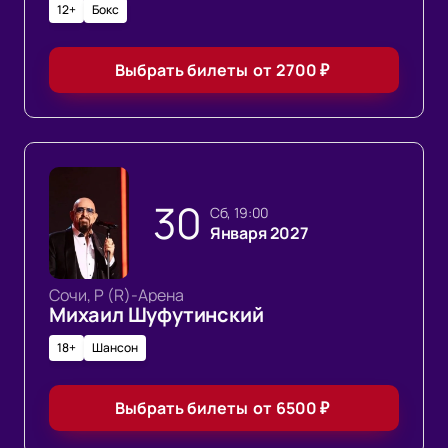
12+
Бокс
Выбрать билеты
от
2700
₽
30
сб, 19:00
Января 2027
Сочи, Р (R)-Арена
Михаил Шуфутинский
18+
Шансон
Выбрать билеты
от
6500
₽