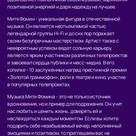
позитивной энергией и даря надежду на лучшее.
Митя Фомин - уникальная фигура в отечественной
музыке. Он является неотъемлемой частью
легендарной группы Hi-Fi и до сих пор поражает
своим безупречным мастерством. Артист также с
невероятным успехом ведет сольную карьеру,
является ярким участником различных телепроектов
и завоевал сердца публики и масс-медиа. В его
копилке - 10 заслуженных наград престижной премии
«Золотой граммофон», роли в театре и кино, участие
в популярных телепроектах.
Музыка Мити Фомина - это не только источник
вдохновения, но и пример для подражания. Он учит
нас любить и ценить жизнь, доверять ей и
наслаждаться каждым моментом. Если вы хотите
подарить себе незабываемый вечер, наполненный
эмоциями и позитивом, то приглашаем вас на