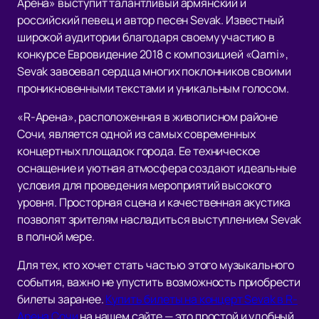
Арена» выступит талантливый армянский и
российский певец и автор песен Sevak. Известный
широкой аудитории благодаря своему участию в
конкурсе Евровидение 2018 с композицией «Qami»,
Sevak завоевал сердца многих поклонников своими
проникновенными текстами и уникальным голосом.
«R-Арена», расположенная в живописном районе
Сочи, является одной из самых современных
концертных площадок города. Ее техническое
оснащение и уютная атмосфера создают идеальные
условия для проведения мероприятий высокого
уровня. Просторная сцена и качественная акустика
позволят зрителям насладиться выступлением Sevak
в полной мере.
Для тех, кто хочет стать частью этого музыкального
события, важно не упустить возможность приобрести
билеты заранее.
Купить билеты на концерт Sevak в R-
Арена Сочи
на нашем сайте — это простой и удобный