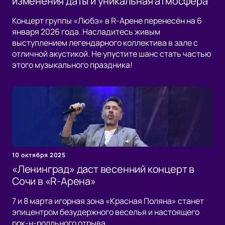
изменения даты и уникальная атмосфера
Концерт группы «Любэ» в R-Арене перенесён на 6
января 2026 года. Насладитесь живым
выступлением легендарного коллектива в зале с
отличной акустикой. Не упустите шанс стать частью
этого музыкального праздника!
10 октября 2025
«Ленинград» даст весенний концерт в
Сочи в «R-Арена»
7 и 8 марта игорная зона «Красная Поляна» станет
эпицентром безудержного веселья и настоящего
рок-н-ролльного отрыва.