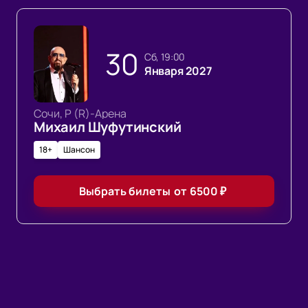
30
сб, 19:00
Января 2027
Сочи, Р (R)-Арена
Михаил Шуфутинский
18+
Шансон
Выбрать билеты
от
6500
₽