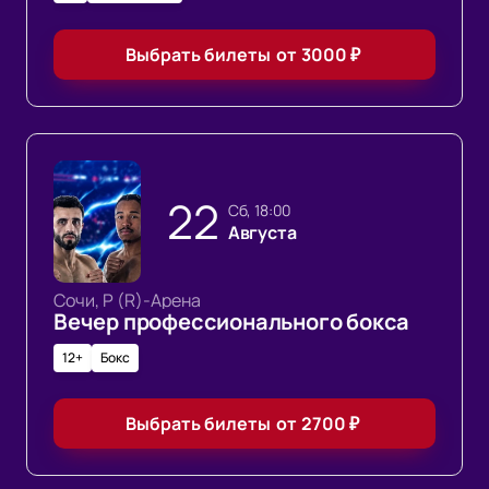
Выбрать билеты
от
3000
₽
22
сб, 18:00
Августа
Сочи, Р (R)-Арена
Вечер профессионального бокса
12+
Бокс
Выбрать билеты
от
2700
₽