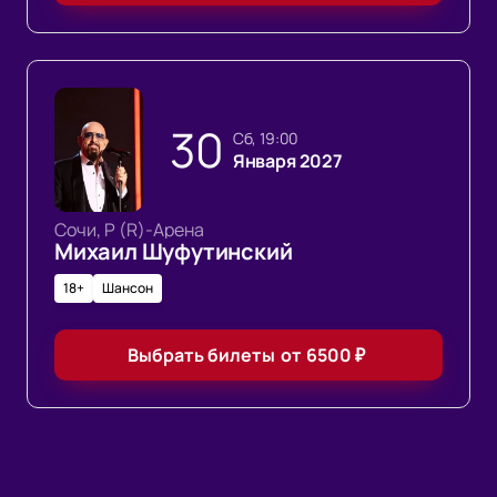
30
сб, 19:00
Января 2027
Сочи, Р (R)-Арена
Михаил Шуфутинский
18+
Шансон
Выбрать билеты
от
6500
₽