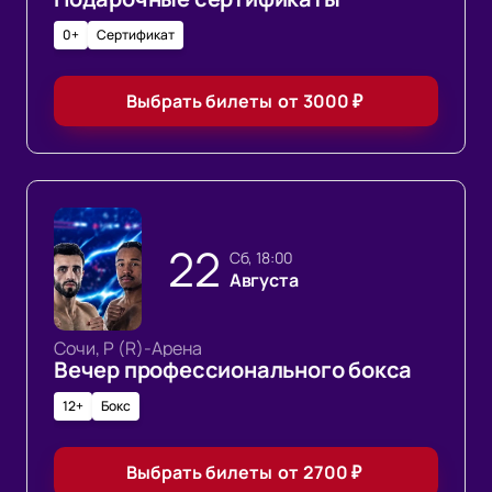
0+
Сертификат
Выбрать билеты
от
3000
₽
22
сб, 18:00
Августа
Сочи, Р (R)-Арена
Вечер профессионального бокса
12+
Бокс
Выбрать билеты
от
2700
₽