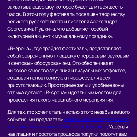
захватывающее шоу, которое будет длиться шесть
часов. В этом году фестиваль посвящен творчеству
великого русского поэта и писателя Александра
Сергеевича Пушкина, что добавляет особый
культурный акцент к музыкальному празднику.
«R-Арена», где пройдет фестиваль, представляет
собой современную площадку с передовым звуковым
и световым оборудованием. Это обеспечивает
высокое качество звучания и визуальных эффектов,
создавая неповторимую атмосферу для всех
присутствующих. Просторные залы и удобные зоны
отдыха делают «R-Арена» идеальным местом для
проведения такого масштабного мероприятия.
Для тех, кто хочет стать частью этого незабываемого
события, мы предлагаем
купить билеты на фестиваль
электронной музыки «IGRA» на нашем сайте
. Удобная
навигация и простота процесса покупки помогут вам