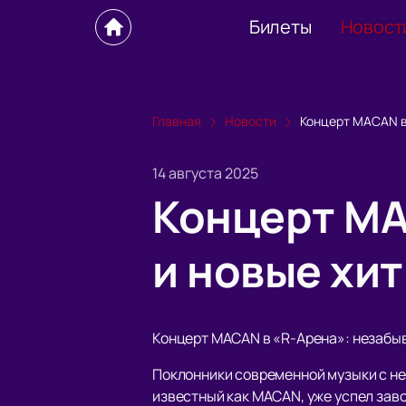
Билеты
Новост
Главная
Новости
Концерт MACAN в
14 августа 2025
Концерт MA
и новые хит
Концерт MACAN в «R-Арена»: незабы
Поклонники современной музыки с не
известный как MACAN, уже успел зав