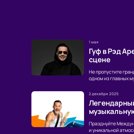
1 мая
Гуф в Рэд А
сцене
Не пропустите гран
одном из главных м
2 декабря 2025
Легендарный
музыкальную
Празднуйте Междуна
и уникальной атмос