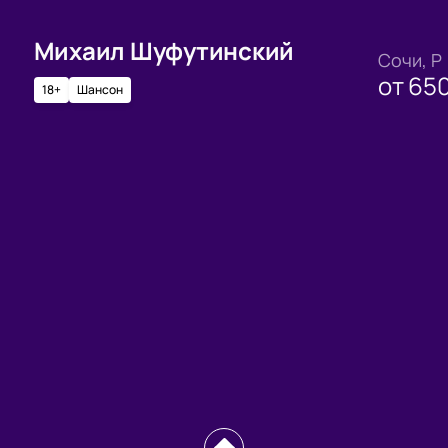
Михаил Шуфутинский
Сочи, Р
от
65
18+
Шансон