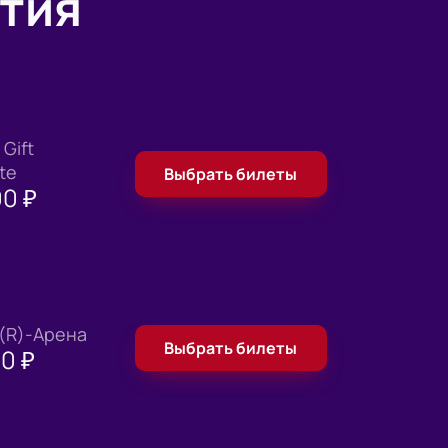
тия
Gift
ate
Выбрать билеты
00
₽
 (R)-Арена
Выбрать билеты
00
₽