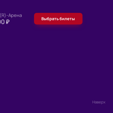
 (R)-Арена
Выбрать билеты
00
₽
Наверх