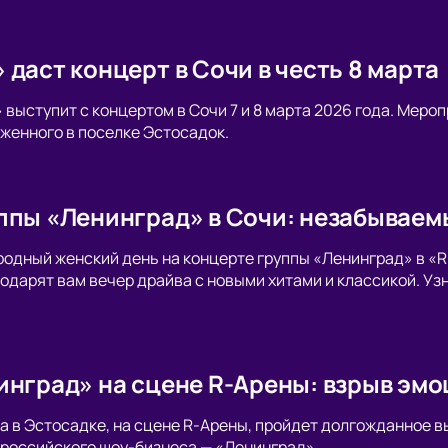
даст концерт в Сочи в честь 8 марта
 выступит с концертом в Сочи 7 и 8 марта 2026 года. Меро
женного в поселке Эстосадок.
ппы «Ленинград» в Сочи: незабываемы
дный женский день на концерте группы «Ленинград» в «R-
одарят вам вечер драйва с новыми хитами и классикой. Узн
инград» на сцене R-Арены: взрыв эмо
ода в Эстосадке, на сцене R-Арены, пройдет долгожданное в
российского шоу-бизнеса — «Ленинград».