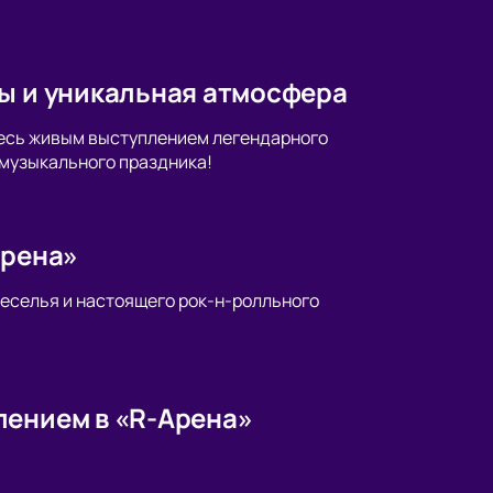
ты и уникальная атмосфера
тесь живым выступлением легендарного
о музыкального праздника!
Арена»
веселья и настоящего рок-н-ролльного
лением в «R-Арена»