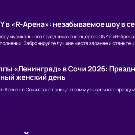
Y в «R-Арена»: незабываемое шоу в с
еру музыкального праздника на концерте JONY в «R-Арена
полнении. Забронируйте лучшие места заранее и станьте ч
ппы «Ленинград» в Сочи 2026: Праздн
ный женский день
«R-Арена» в Сочи станет эпицентром музыкального праздни