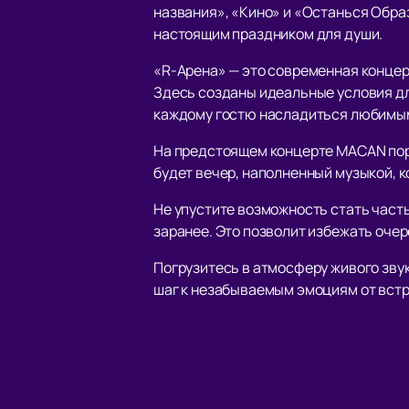
названия», «Кино» и «Останься Обра
настоящим праздником для души.
«R-Арена» — это современная концер
Здесь созданы идеальные условия дл
каждому гостю насладиться любимым
На предстоящем концерте MACAN пора
будет вечер, наполненный музыкой, к
Не упустите возможность стать часть
заранее. Это позволит избежать оче
Погрузитесь в атмосферу живого звук
шаг к незабываемым эмоциям от вст