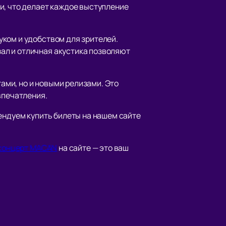
и, что делает каждое выступление
ком и удобством для зрителей.
ал и отличная акустика позволяют
ми, но и новыми релизами. Это
впечатления.
ендуем купить билеты на нашем сайте
 концерт MACAN
на сайте — это ваш