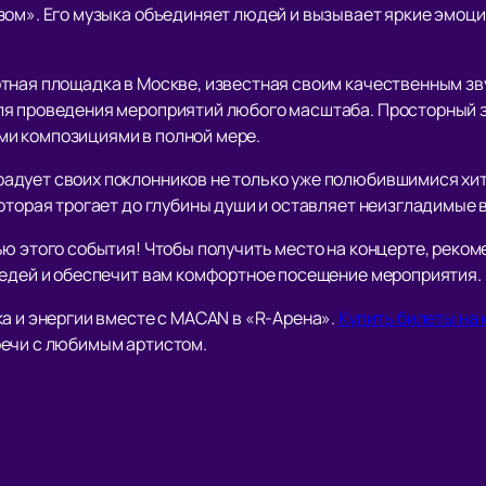
зом». Его музыка объединяет людей и вызывает яркие эмоци
тная площадка в Москве, известная своим качественным зву
я проведения мероприятий любого масштаба. Просторный з
и композициями в полной мере.
дует своих поклонников не только уже полюбившимися хита
оторая трогает до глубины души и оставляет неизгладимые 
ю этого события! Чтобы получить место на концерте, реком
редей и обеспечит вам комфортное посещение мероприятия.
а и энергии вместе с MACAN в «R-Арена».
Купить билеты на
речи с любимым артистом.