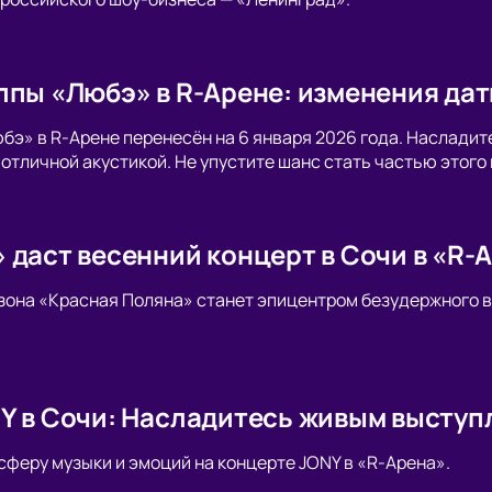
ппы «Любэ» в R-Арене: изменения да
бэ» в R-Арене перенесён на 6 января 2026 года. Наслади
с отличной акустикой. Не упустите шанс стать частью этог
 даст весенний концерт в Сочи в «R-
я зона «Красная Поляна» станет эпицентром безудержного 
Y в Сочи: Насладитесь живым выступ
сферу музыки и эмоций на концерте JONY в «R-Арена».