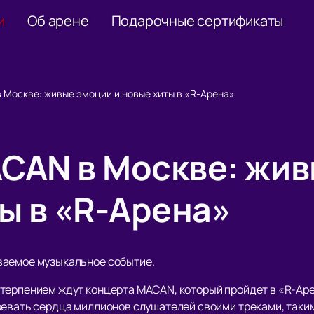
и
Об арене
Подарочные сертификаты
 Москве: живые эмоции и новые хиты в «R-Арена»
CAN в Москве: жи
ы в «R-Арена»
ваемое музыкальное событие.
терпением ждут концерта MACAN, который пройдет в «R-Аре
оевать сердца миллионов слушателей своими треками, таким