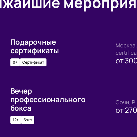
ижайшие мероприя
Подарочные
Москва, 
сертификаты
certific
от
30
0+
Сертификат
Вечер
профессионального
Сочи, Р
бокса
от
27
12+
Бокс