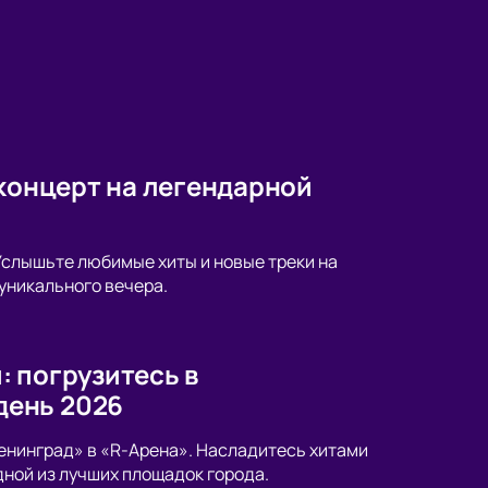
 концерт на легендарной
Услышьте любимые хиты и новые треки на
 уникального вечера.
 погрузитесь в
день 2026
енинград» в «R-Арена». Насладитесь хитами
дной из лучших площадок города.