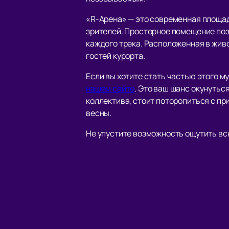
«R-Арена» — это современная площа
зрителей. Просторное помещение поз
каждого трека. Расположенная в живо
гостей курорта.
Если вы хотите стать частью этого м
нашем сайте
. Это ваш шанс окунутьс
коллектива, стоит поторопиться с п
весны.
Не упустите возможность ощутить вс