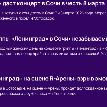
даст концерт в Сочи в честь 8 марта
 выступит с концертом в Сочи 7 и 8 марта 2026 года. Меро
женного в поселке Эстосадок.
ппы «Ленинград» в Сочи: незабываемы
дный женский день на концерте группы «Ленинград» в «R-
одарят вам вечер драйва с новыми хитами и классикой. Узн
инград» на сцене R-Арены: взрыв эмо
ода в Эстосадке, на сцене R-Арены, пройдет долгожданное в
российского шоу-бизнеса — «Ленинград».