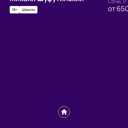
Сочи, Р
от
65
18+
Шансон