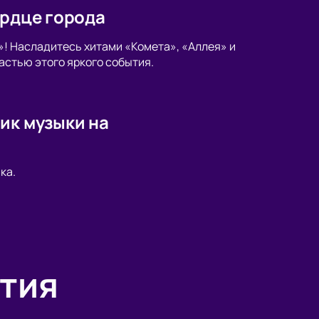
ердце города
»! Насладитесь хитами «Комета», «Аллея» и
астью этого яркого события.
ик музыки на
ка.
тия