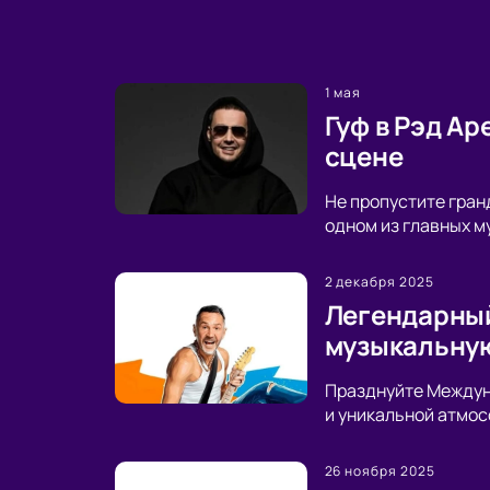
1 мая
Гуф в Рэд А
сцене
Не пропустите гран
одном из главных м
2 декабря 2025
Легендарный
музыкальную
Празднуйте Междуна
и уникальной атмос
26 ноября 2025