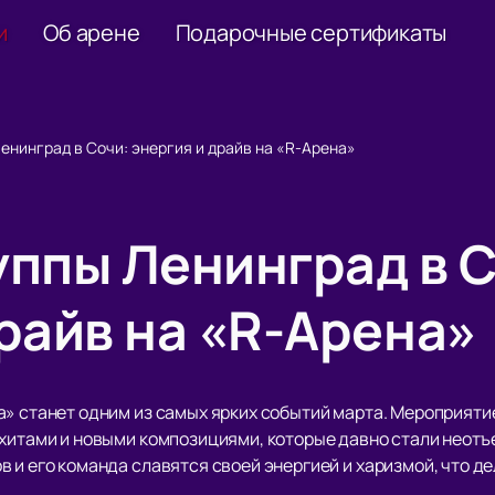
и
Об арене
Подарочные сертификаты
енинград в Сочи: энергия и драйв на «R-Арена»
уппы Ленинград в С
райв на «R-Арена»
» станет одним из самых ярких событий марта. Мероприятие 
 хитами и новыми композициями, которые давно стали неот
 и его команда славятся своей энергией и харизмой, что д