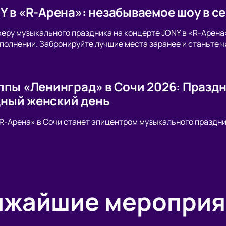
Y в «R-Арена»: незабываемое шоу в с
еру музыкального праздника на концерте JONY в «R-Арена
полнении. Забронируйте лучшие места заранее и станьте ч
ппы «Ленинград» в Сочи 2026: Праздн
ный женский день
«R-Арена» в Сочи станет эпицентром музыкального праздни
ижайшие мероприя