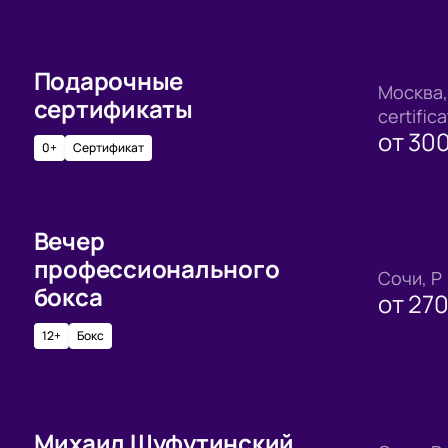
Подарочные
Москва, 
сертификаты
certific
от
30
0+
Сертификат
Вечер
профессионального
Сочи, Р
бокса
от
27
12+
Бокс
Михаил Шуфутинский