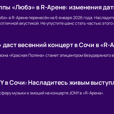
ппы «Любэ» в R-Арене: изменения да
бэ» в R-Арене перенесён на 6 января 2026 года. Наслади
с отличной акустикой. Не упустите шанс стать частью этог
 даст весенний концерт в Сочи в «R-
я зона «Красная Поляна» станет эпицентром безудержного 
Y в Сочи: Насладитесь живым выступ
сферу музыки и эмоций на концерте JONY в «R-Арена».