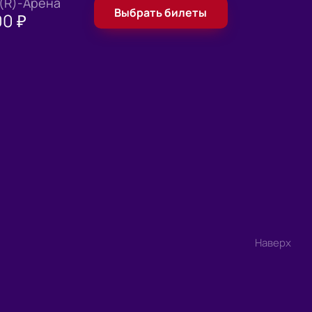
 (R)-Арена
Выбрать билеты
00
₽
Наверх