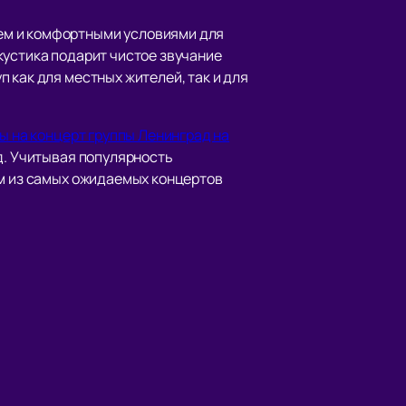
ем и комфортными условиями для
кустика подарит чистое звучание
 как для местных жителей, так и для
ы на концерт группы Ленинград на
ад. Учитывая популярность
ом из самых ожидаемых концертов