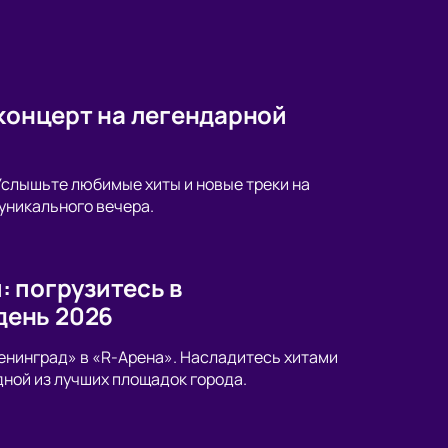
 концерт на легендарной
Услышьте любимые хиты и новые треки на
 уникального вечера.
 погрузитесь в
день 2026
енинград» в «R-Арена». Насладитесь хитами
дной из лучших площадок города.