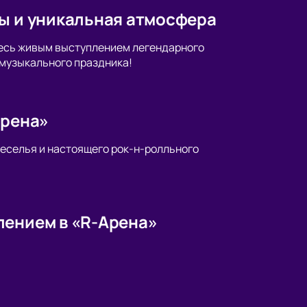
ты и уникальная атмосфера
тесь живым выступлением легендарного
о музыкального праздника!
Арена»
веселья и настоящего рок-н-ролльного
лением в «R-Арена»