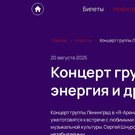
Билеты
Новост
Главная
Новости
Концерт группы Л
20 августа 2025
Концерт гр
энергия и д
Концерт группы Ленинград в «R-Арена
уже готовятся к встрече с любимыми
музыкальной культуры. Сергей Шнуров
незабываемым.