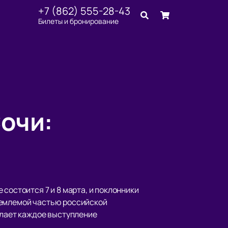
+7 (862) 555-28-43
Билеты и бронирование
очи:
состоится 7 и 8 марта, и поклонники
ъемлемой частью российской
елает каждое выступление