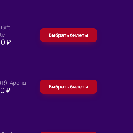
Gift
ate
Выбрать билеты
00
₽
 (R)-Арена
Выбрать билеты
00
₽