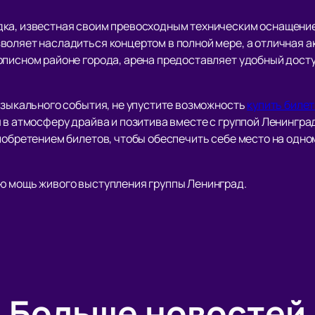
дка, известная своим превосходным техническим оснащени
воляет насладиться концертом в полной мере, а отличная а
писном районе города, арена предоставляет удобный доступ
узыкального события, не упустите возможность
купить билет
я в атмосферу драйва и позитива вместе с группой Ленингр
риобретением билетов, чтобы обеспечить себе место на одн
ю мощь живого выступления группы Ленинград.
Больше новостей