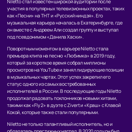
Niletto стал известен широкой аудитории после
участия в популярных телевизионных проектах, таких
как «Песни» на ТНТ и «Русский ниндзя». Его
музыкальная карьера началась в Екатеринбурге, где
он вместе с Андреем Али создал группу и выступал
под псевдонимом «Данила Хаски».
Поворотным моментом в карьере Niletto стала
премьера клипа на песню «Любимка» в 2019 году,
который за короткое время собрал миллионы
просмотров на YouTube и занял лидирующие позиции
в музыкальных чартах. Этот успех закрепил его
статус одного из самых востребованных
исполнителей в России. В последующие годы Niletto
продолжал радовать поклонников новыми хитами,
такими как «Fly 2» в дуэте с Zivert и «Краш» с Клавой
Кокой, которые также стали популярными.
Niletto не только талантливый исполнитель, но и
обладатель престижных наград. В 2020 году он был