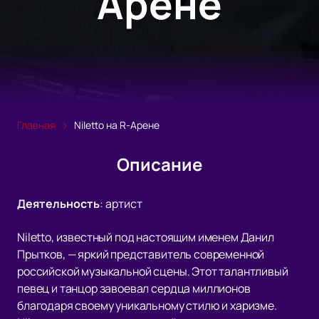
Арене
Главная
Niletto на R-Арене
Описание
Деятельность
:
артист
Niletto, известный под настоящим именем Данил
Прытков, — яркий представитель современной
российской музыкальной сцены. Этот талантливый
певец и танцор завоевал сердца миллионов
благодаря своему уникальному стилю и харизме.