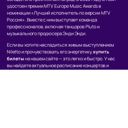
удостоен премии MTV Europe Music Awards в
номинации «Лучший исполнитель по версии MTV
Россия». Вместе с ним выступает команда
профессионалов, включая танцоров Pluto и
музыкального продюсера Энди Энди.
Если вы хотите насладиться живым выступлением
Niletto и прочувствовать его энергетику,
купить
билеты
на нашем сайте — это легко и быстро. У нас
вы найдете актуальное расписание концертов и
афишу, чтобы не пропустить ни одного события.
Присоединяйтесь к тысячам поклонников и станьте
частью музыкального мира Niletto!