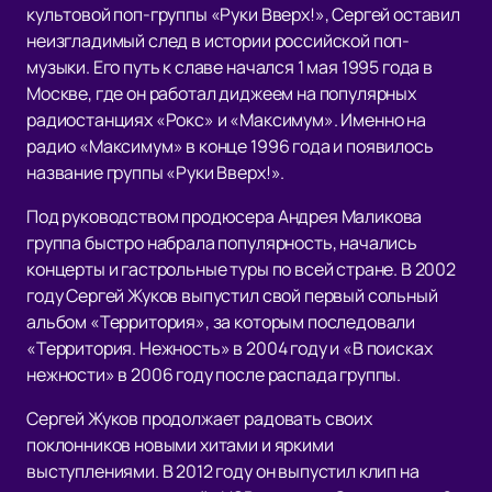
культовой поп-группы «Руки Вверх!», Сергей оставил
неизгладимый след в истории российской поп-
музыки. Его путь к славе начался 1 мая 1995 года в
Москве, где он работал диджеем на популярных
радиостанциях «Рокс» и «Максимум». Именно на
радио «Максимум» в конце 1996 года и появилось
название группы «Руки Вверх!».
Под руководством продюсера Андрея Маликова
группа быстро набрала популярность, начались
концерты и гастрольные туры по всей стране. В 2002
году Сергей Жуков выпустил свой первый сольный
альбом «Территория», за которым последовали
«Территория. Нежность» в 2004 году и «В поисках
нежности» в 2006 году после распада группы.
Сергей Жуков продолжает радовать своих
поклонников новыми хитами и яркими
выступлениями. В 2012 году он выпустил клип на