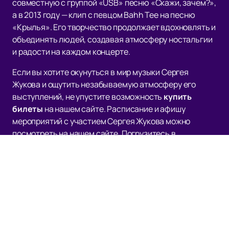
совместную с группой «USB» песню «Скажи, зачем?»,
а в 2013 году — клип с певцом Bahh Tee на песню
«Крылья». Его творчество продолжает вдохновлять и
объединять людей, создавая атмосферу ностальгии
и радости на каждом концерте.
Если вы хотите окунуться в мир музыки Сергея
Жукова и ощутить незабываемую атмосферу его
выступлений, не упустите возможность
купить
билеты
на нашем сайте. Расписание и афишу
мероприятий с участием Сергея Жукова можно
посмотреть на нашем сайте. Погрузитесь в
музыкальное путешествие вместе с легендой поп-
музыки и наслаждайтесь незабываемыми моментами
на концертах Сергея Жукова!