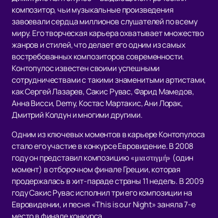
композитор, чьи музыкальные произведения
завоевали сердца миллионов слушателей по всему
миру. Его творческая карьера охватывает множество
жанров и стилей, что делает его одним из самых
востребованных композиторов современности.
Контопулос известен своими успешными
сотрудничествами с такими знаменитыми артистами,
как Сергей Лазарев, Сакис Рувас, Фарид Мамедов,
Анна Висси, Demy, Костас Мартакис, Ани Лорак,
Дмитрий Колдун и многими другими.
Одним из ключевых моментов в карьере Контопулоса
стало его участие в конкурсе Евровидение. В 2008
году он представил композицию «μια στιγμή» (один
момент) в отборочном финале Греции, которая
продержалась в хит-параде страны 11 недель. В 2009
году Сакис Рувас исполнил три его композиции на
Евровидении, и песня «This is our Night» заняла 7-е
место в финале конкурса.