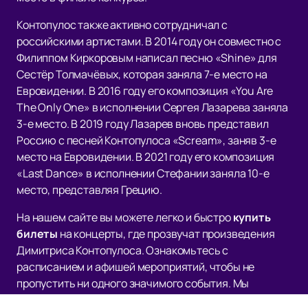
Контопулос также активно сотрудничал с
российскими артистами. В 2014 году он совместно с
Филиппом Киркоровым написал песню «Shine» для
Сестёр Толмачёвых, которая заняла 7-е место на
Евровидении. В 2016 году его композиция «You Are
The Only One» в исполнении Сергея Лазарева заняла
3-е место. В 2019 году Лазарев вновь представил
Россию с песней Контопулоса «Scream», заняв 3-е
место на Евровидении. В 2021 году его композиция
«Last Dance» в исполнении Стефании заняла 10-е
место, представляя Грецию.
На нашем сайте вы можете легко и быстро
купить
билеты
на концерты, где прозвучат произведения
Димитриса Контопулоса. Ознакомьтесь с
расписанием и афишей мероприятий, чтобы не
пропустить ни одного значимого события. Мы
предлагаем удобный сервис покупки билетов, чтобы