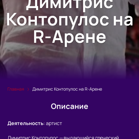
Димитрис
Контопулос на
R-Арене
Главная
Димитрис Контопулос на R-Арене
Описание
Деятельность
:
артист
Димитрис Контопулос — выдающийся греческий