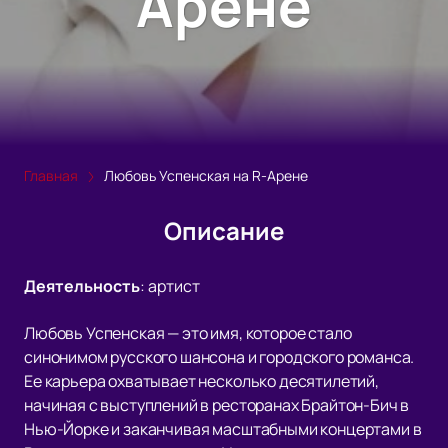
Арене
Главная
Любовь Успенская на R-Арене
Описание
Деятельность
:
артист
Любовь Успенская — это имя, которое стало
синонимом русского шансона и городского романса.
Ее карьера охватывает несколько десятилетий,
начиная с выступлений в ресторанах Брайтон-Бич в
Нью-Йорке и заканчивая масштабными концертами в