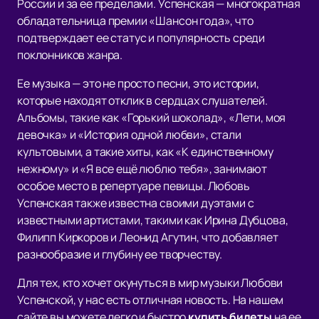
России и за ее пределами. Успенская — многократная
обладательница премии «Шансон года», что
подтверждает ее статус и популярность среди
поклонников жанра.
Ее музыка — это не просто песни, это истории,
которые находят отклик в сердцах слушателей.
Альбомы, такие как «Горький шоколад», «Лети, моя
девочка» и «История одной любви», стали
культовыми, а такие хиты, как «К единственному
нежному» и «Я все ещё люблю тебя», занимают
особое место в репертуаре певицы. Любовь
Успенская также известна своими дуэтами с
известными артистами, такими как Ирина Дубцова,
Филипп Киркоров и Леонид Агутин, что добавляет
разнообразие и глубину ее творчеству.
Для тех, кто хочет окунуться в мир музыки Любови
Успенской, у нас есть отличная новость. На нашем
сайте вы можете легко и быстро
купить билеты
на ее