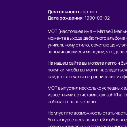
Деятельность
:
артист
Дата рождения
:
1990-03-02
МОТ (настоящее имя — Матвей Мельни
момента выхода дебютного альбома «
уникальному стилю, сочетающему эле
запоминающиеся мелодии, что делае
На нашем сайте вы можете легко и б
покупки, чтобы вы могли насладиться
найдете актуальное расписание и афи
МОТ выпустил несколько успешных ал
известными артистами, как Jah Khalib
собирают полные залы.
Не упустите возможность стать часть
быть в курсе всех новостей и обновл
новые музыкальные горизонты вместе