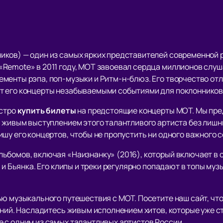
ков) — один из самых ярких представителей современной 
Remote» в 2011 году, МОТ завоевал сердца миллионов слу
менты рэпа, поп-музыки и Ритм-н-блюз. Его творчество отл
т его концерты незабываемыми событиями для поклонников
ыстро
купить билеты
на предстоящие концерты МОТ. Мы пре
 живым выступлением этого талантливого артиста без лишних
шу его концертов, чтобы не пропустить ни одного важного 
ьбомов, включая «Наизнанку» (2016), который включает в 
 и Бьянка. Его клипы и треки регулярно попадают в топы му
ю музыкального путешествия с МОТ. Посетите наш сайт, что
ений. Насладитесь живым исполнением хитов, которые уже ст
 с одним из самых талантливых артистов России.