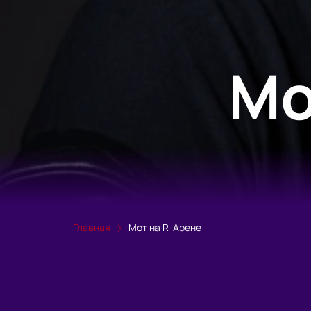
Мо
Главная
Мот на R-Арене