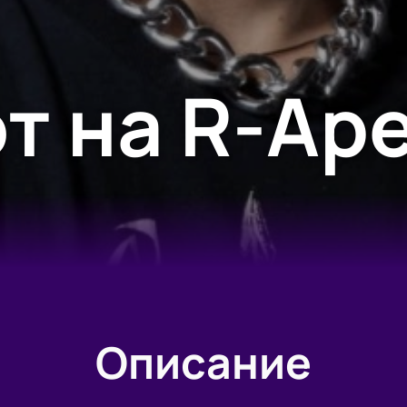
т на R-Ар
Описание