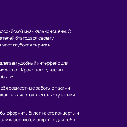
российской музыкальной сцены. С
шателей благодаря своему
ичает глубокая лирика и
.
длагаем удобный интерфейс для
 хлопот. Кроме того, у нас вы
события.
себя совместные работы с такими
зыкальных чартов, а его выступления
бы оформить билет на его концерты и
али классикой, и откройте для себя