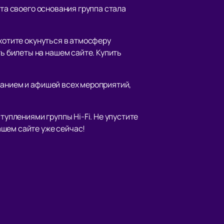
нта своего основания группа стала
 хотите окунуться в атмосферу
 билеты на нашем сайте. Купить
санием и афишей всех мероприятий,
уплениями группы Hi-Fi. Не упустите
ашем сайте уже сейчас!