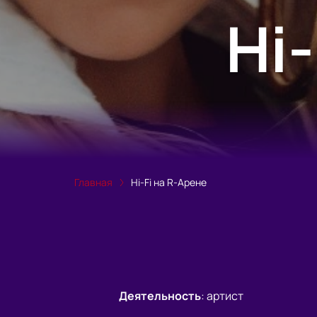
Hi
Главная
Hi-Fi на R-Арене
Деятельность
:
артист