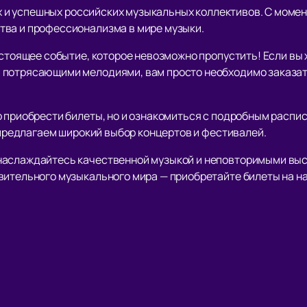
ких и успешных российских музыкальных коллективов. С моме
тва и профессионализма в мире музыки.
астоящее событие, которое невозможно пропустить! Если вы
потрясающими мелодиями, вам просто необходимо заказать
о приобрести билеты, но и ознакомиться с подробным распи
ы предлагаем широкий выбор концертов и фестивалей.
наслаждайтесь качественной музыкой и неповторимыми выст
вительного музыкального мира — приобретайте билеты на н