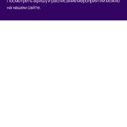
Посмотреть афишу и расписание мероприятий можно
на нашем сайте.
Наверх
Билеты
Новости
Об арене
О нас