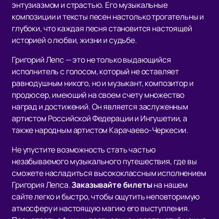
энтузиазмом и страстью. Его музыкальные
композиции и тексты песен настолько трогательны и
глубоки, что каждая песня становится настоящей
историей о любви, жизни и судьбе.
Григорий Лепс — это не только выдающийся
исполнитель с голосом, который не оставляет
равнодушным никого, но и музыкант, композитор и
продюсер, имеющий на своем счету множество
наград и достижений. Он является заслуженным
артистом Российской Федерации и Ингушетии, а
также народным артистом Карачаево-Черкесии.
Не упустите возможность стать частью
незабываемого музыкального путешествия, где вы
сможете насладиться высококлассным исполнением
Григория Лепса.
Заказывайте билеты
на нашем
сайте легко и быстро, чтобы ощутить неповторимую
атмосферу и настоящую магию его выступления.