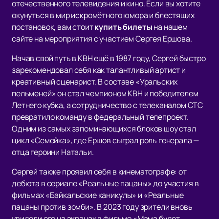
отечественного телевидения и кино. Если вы хотите
окунуться в мир искромётного юмора и блестящих
постановок, вам стоит
купить билеты
на нашем
сайте на мероприятия с участием Сергея Ершова.
Начав свой путь в КВН ещё в 1987 году, Сергей быстро
зарекомендовал себя как талантливый артист и
креативный сценарист. В составе «Уральских
пельменей» он стал чемпионом КВН и победителем
Летнего кубка, а сотрудничество с телеканалом СТС
превратило команду в федеральный телепроект.
Одним из самых запоминающихся блоков шоу стал
цикл «Семейка», где Ершов сыграл роль генерала —
отца героини Натальи.
Сергей также проявил себя в кинематографе: от
дебюта в сериале «Реальные пацаны» до участия в
фильмах «Байкальские каникулы» и «Реальные
пацаны против зомби». В 2023 году зрители вновь
увидели его на экранах в фильме «Мама будет